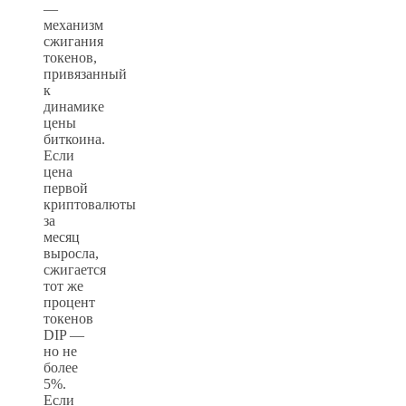
—
механизм
сжигания
токенов,
привязанный
к
динамике
цены
биткоина.
Если
цена
первой
криптовалюты
за
месяц
выросла,
сжигается
тот же
процент
токенов
DIP —
но не
более
5%.
Если