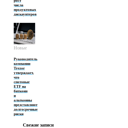
рост
числа
продуктовых
дискаунтеров
Новые
Руководитель
компании
Trezor
утверждает,
что
спотовые
ETF на
биткоин
и
альткоины
представляют
долгосрочные
риски
Свежие записи