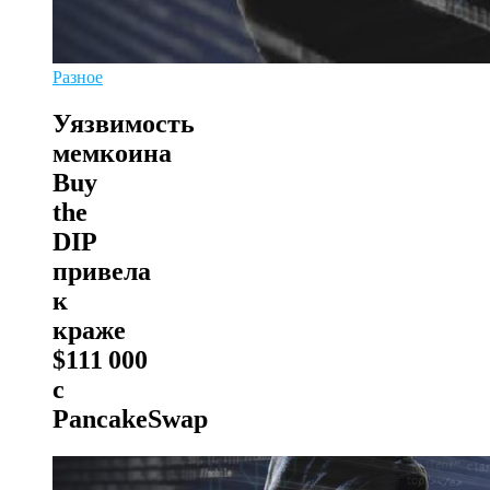
Разное
Уязвимость
мемкоина
Buy
the
DIP
привела
к
краже
$111 000
с
PancakeSwap