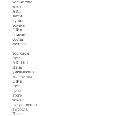
количество
токенов
AIC,
затем
купил
токены
DIP и
изменил
состав
активов
в
торговом
пуле
AIC‑DIP.
Из‑за
уменьшения
количества
DIP в
пуле
цена
этого
токена
искусственно
выросла.
После