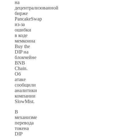
на
децентрализованной
бирже
PancakeSwap
из‑за
ошибки
в коде
мемкоина
Buy the
DIP на
блокчейне
BNB
Chain.
Об
атаке
сообщили
аналитики
компании
SlowMist.
В
механизме
перевода
токена
DIP