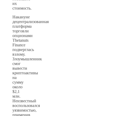
их
стоимость.
Накануне
децентрализованная
платформа
торговли
опционами
Thetanuts
Finance
подверглась
взлому.
Злоумышленник
смог
вывести
криптоактивы
на
сумму
около
$2,1
млн.
Неизвестный
воспользовался
уязвимостью,
применив