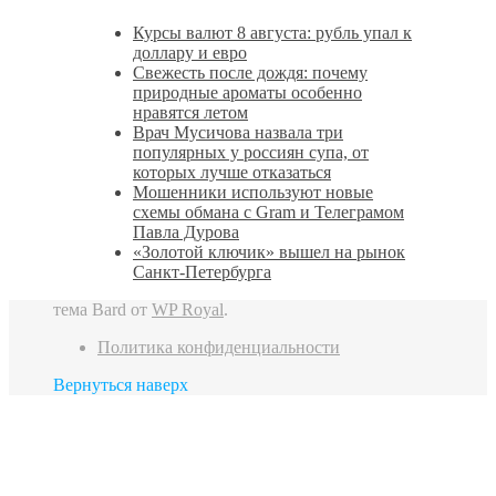
Курсы валют 8 августа: рубль упал к
доллару и евро
Свежесть после дождя: почему
природные ароматы особенно
нравятся летом
Врач Мусичова назвала три
популярных у россиян супа, от
которых лучше отказаться
Мошенники используют новые
схемы обмана с Gram и Телеграмом
Павла Дурова
«Золотой ключик» вышел на рынок
Санкт‑Петербурга
тема Bard от
WP Royal
.
Политика конфиденциальности
Вернуться наверх