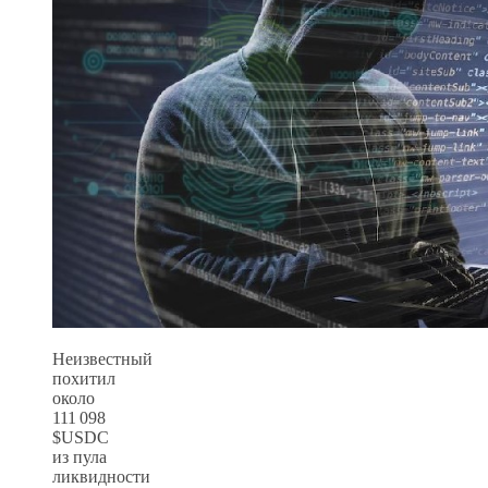
Неизвестный
похитил
около
111 098
$USDC
из пула
ликвидности