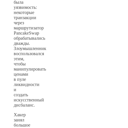
была
уязвимость:
некоторые
транзакции
через
маршрутизатор
PancakeSwap
обрабатывались
дважды.
Злоумышленник
воспользовался
этим,
чтобы
манипулировать
ценами
в пуле
ликвидности
и
создать
искусственный
дисбаланс.
Хакер
занял
большое