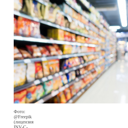
Фото:
@Freepik
(лицензия
INV-C-