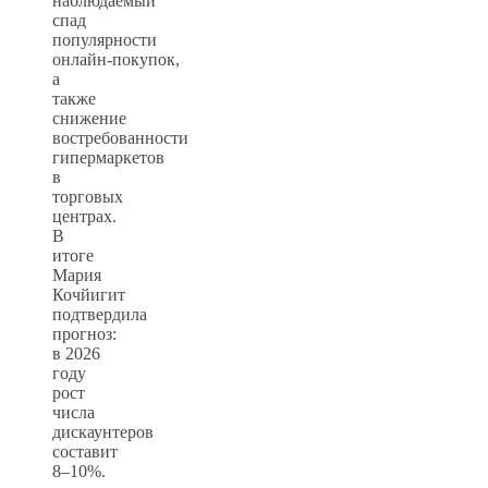
наблюдаемый
спад
популярности
онлайн‑покупок,
а
также
снижение
востребованности
гипермаркетов
в
торговых
центрах.
В
итоге
Мария
Кочйигит
подтвердила
прогноз:
в 2026
году
рост
числа
дискаунтеров
составит
8–10%.