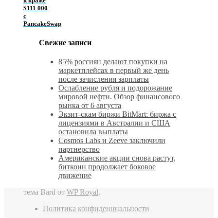
к краже
$111 000
с
PancakeSwap
Свежие записи
85% россиян делают покупки на
маркетплейсах в первый же день
после зачисления зарплаты
Ослабление рубля и подорожание
мировой нефти. Обзор финансового
рынка от 6 августа
Экзит-скам биржи BitMart: биржа с
лицензиями в Австралии и США
остановила выплаты
Cosmos Labs и Zeeve заключили
партнерство
Американские акции снова растут,
биткоин продолжает боковое
движение
тема Bard от
WP Royal
.
Политика конфиденциальности