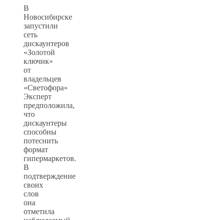
В
Новосибирске
запустили
сеть
дискаунтеров
«Золотой
ключик»
от
владельцев
«Светофора»
Эксперт
предположила,
что
дискаунтеры
способны
потеснить
формат
гипермаркетов.
В
подтверждение
своих
слов
она
отметила