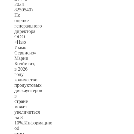
2024-
8250540)
По
оценке
генерального
директора
ООО
«Нью
Иммо
Сервисиз»
Марии
Кочйигит,
в 2026
году
количество
продуктовых
дискаунтеров
в
стране
может
увеличиться
на 8–
10%.Информацию
об
этом