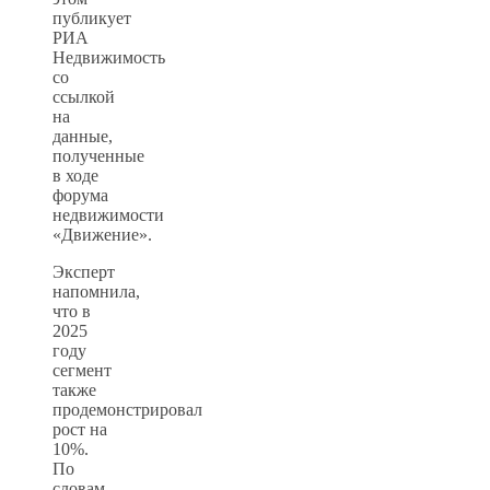
публикует
РИА
Недвижимость
со
ссылкой
на
данные,
полученные
в ходе
форума
недвижимости
«Движение».
Эксперт
напомнила,
что в
2025
году
сегмент
также
продемонстрировал
рост на
10%.
По
словам