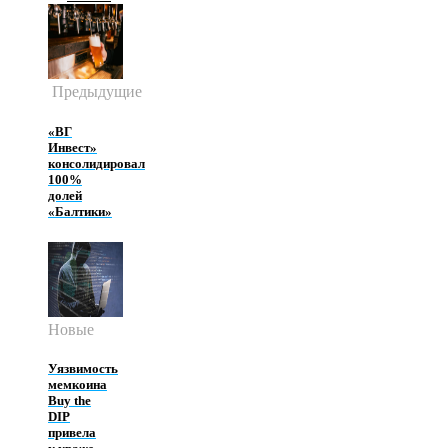
Предыдущие
«ВГ
Инвест»
консолидировал
100%
долей
«Балтики»
Новые
Уязвимость
мемкоина
Buy the
DIP
привела