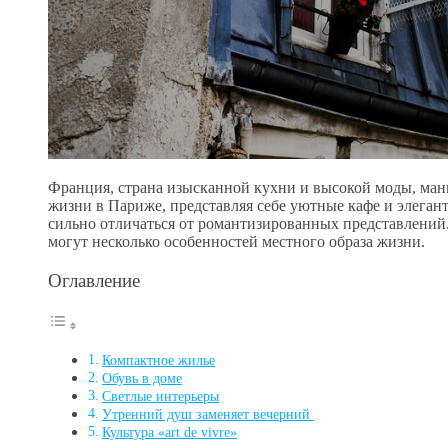
Франция, страна изысканной кухни и высокой моды, ман
жизни в Париже, представляя себе уютные кафе и элеган
сильно отличаться от романтизированных представлений
могут несколько особенностей местного образа жизни.
Оглавление
Компактное жилье
Обувь в доме
Светлые интерьеры
Утренний душ заменяет вечерний
Культура «art de vivre»