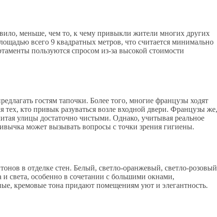
вило, меньше, чем то, к чему привыкли жители многих других
лощадью всего 9 квадратных метров, что считается минимально
таменты пользуются спросом из-за высокой стоимости
редлагать гостям тапочки. Более того, многие французы ходят
я тех, кто привык разуваться возле входной двери. Французы же
читая улицы достаточно чистыми. Однако, учитывая реальное
привычка может вызывать вопросы с точки зрения гигиены.
онов в отделке стен. Белый, светло-оранжевый, светло-розовый
 и света, особенно в сочетании с большими окнами,
ые, кремовые тона придают помещениям уют и элегантность.