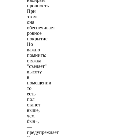
набирает
прочность.
При
этом
она
обеспечивает
ровное
покрытие.
Но
важно
помнить:
стяжка
"съедает"
высоту
в
помещении,
то
есть
пол
станет
выше,
чем
был»,
—
предупреждает