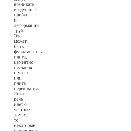
возникать
воздушные
пробки
и
деформации
труб.
Это
может
быть
фундаментная
плита,
цементно-
песчаная
стяжка
или
плита
перекрытия.
Если
речь
идёт о
частных
домах,
то
некоторые
используют