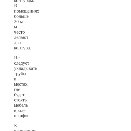
контуром.
В
помещениях
больше
20 кв.
м
часто
делают
два
контура.
Не
следует
укладывать
трубы
в
местах,
где
будет
стоять
мебель
вроде
шкафов.
К
основанию