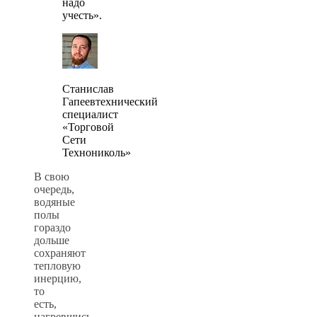
надо
учесть».
Станислав
Гапеевтехнический
специалист
«Торговой
Сети
Технониколь»
В свою
очередь,
водяные
полы
гораздо
дольше
сохраняют
тепловую
инерцию,
то
есть,
нагревшись,