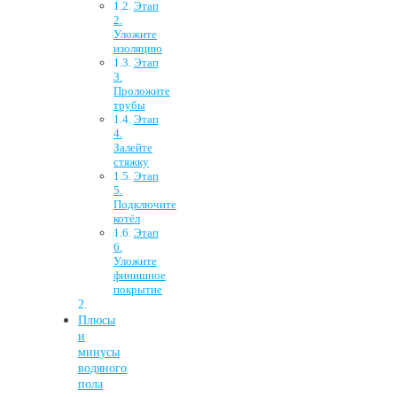
Этап
2.
Уложите
изоляцию
Этап
3.
Проложите
трубы
Этап
4.
Залейте
стяжку
Этап
5.
Подключите
котёл
Этап
6.
Уложите
финишное
покрытие
Плюсы
и
минусы
водяного
пола