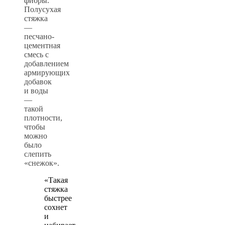
фибры.
Полусухая
стяжка
—
песчано-
цементная
смесь с
добавлением
армирующих
добавок
и воды
—
такой
плотности,
чтобы
можно
было
слепить
«снежок».
«Такая
стяжка
быстрее
сохнет
и