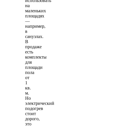
использовать
на
маленьких
площадях
—
например,
в
санузлах.
В
продаже
есть
комплекты
для
площади
пола
от
1
кв.
м.
Но
электрический
подогрев
стоит
дорого,
это