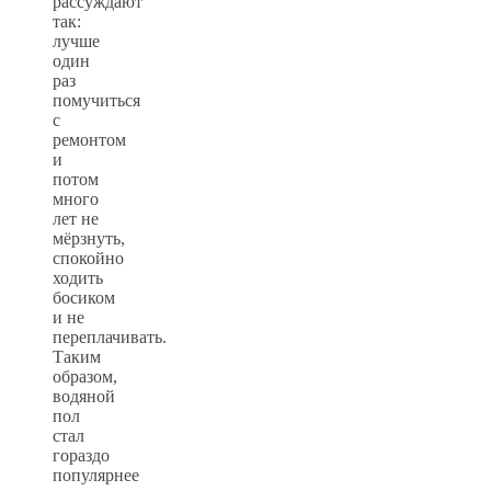
рассуждают
так:
лучше
один
раз
помучиться
с
ремонтом
и
потом
много
лет не
мёрзнуть,
спокойно
ходить
босиком
и не
переплачивать.
Таким
образом,
водяной
пол
стал
гораздо
популярнее