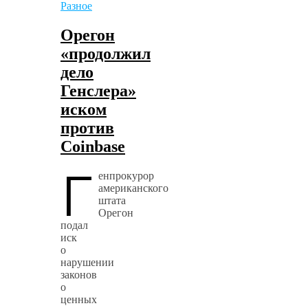
Разное
Орегон
«продолжил
дело
Генслера»
иском
против
Coinbase
Г
енпрокурор
американского
штата
Орегон
подал
иск
о
нарушении
законов
о
ценных