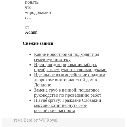
понять,
что
«продолжают
с…
от
Admin
Свежие записи
Какие новостройки подходят под
семейную ипотеку
Идеи для декорирования забора:
преображаем участок своими руками
Идеальное взаимодействие с задним
двориком: викторианский дом в
Лондоне
Замена труб в ванной: пошаговое
руководство по проведению работ
Hlavné správy: Граждане Словакии
массово хотят вернуть себе
российские паспорта
тема Bard от
WP Royal
.