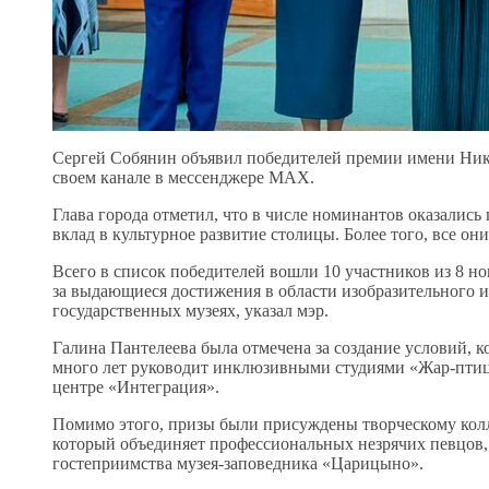
Сергей Собянин объявил победителей премии имени Нико
своем канале в мессенджере МАХ.
Глава города отметил, что в числе номинантов оказалис
вклад в культурное развитие столицы. Более того, все о
Всего в список победителей вошли 10 участников из 8 
за выдающиеся достижения в области изобразительного ис
государственных музеях, указал мэр.
Галина Пантелеева была отмечена за создание условий, 
много лет руководит инклюзивными студиями «Жар-птиц
центре «Интеграция».
Помимо этого, призы были присуждены творческому колл
который объединяет профессиональных незрячих певцов,
гостеприимства музея-заповедника «Царицыно».