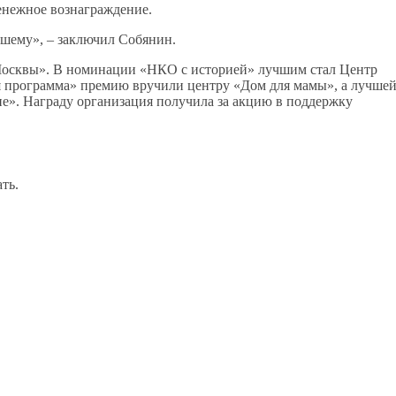
енежное вознаграждение.
чшему», – заключил Собянин.
 Москвы». В номинации «НКО с историей» лучшим стал Центр
я программа» премию вручили центру «Дом для мамы», а лучше
». Награду организация получила за акцию в поддержку
ть.