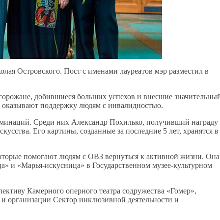
лая Островского. Пост с именами лауреатов мэр разместил в
ь горожане, добившиеся больших успехов и внесшие значительны
ни оказывают поддержку людям с инвалидностью.
номинаций. Среди них Александр Похилько, получивший награду
кусства. Его картины, созданные за последние 5 лет, хранятся в
которые помогают людям с ОВЗ вернуться к активной жизни. Она
а» и «Марья-искусница» в Государственном музее-культурном
ективу Камерного оперного театра содружества «Гомер»,
 и организации Сектор инклюзивной деятельности и