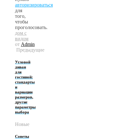
авторизироваться
для
того,
чтобы
проголосовать.
дом с
видом
от
Admin
Предыдущие
Угловой
диван
для
гостиной:
стандарты
и
вариации
размеров,
другие
параметры
выбора
Новые
Советы