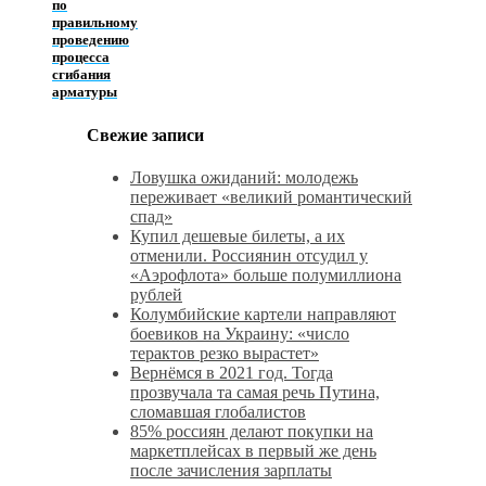
по
правильному
проведению
процесса
сгибания
арматуры
Свежие записи
Ловушка ожиданий: молодежь
переживает «великий романтический
спад»
Купил дешевые билеты, а их
отменили. Россиянин отсудил у
«Аэрофлота» больше полумиллиона
рублей
Колумбийские картели направляют
боевиков на Украину: «число
терактов резко вырастет»
Вернёмся в 2021 год. Тогда
прозвучала та самая речь Путина,
сломавшая глобалистов
85% россиян делают покупки на
маркетплейсах в первый же день
после зачисления зарплаты