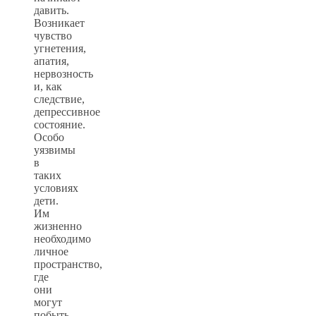
давить.
Возникает
чувство
угнетения,
апатия,
нервозность
и, как
следствие,
депрессивное
состояние.
Особо
уязвимы
в
таких
условиях
дети.
Им
жизненно
необходимо
личное
пространство,
где
они
могут
побыть