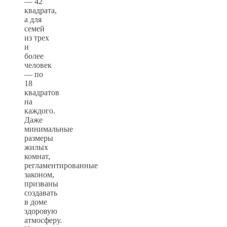
— 42
квадрата,
а для
семей
из трех
и
более
человек
— по
18
квадратов
на
каждого.
Даже
минимальные
размеры
жилых
комнат,
регламентированные
законом,
призваны
создавать
в доме
здоровую
атмосферу.