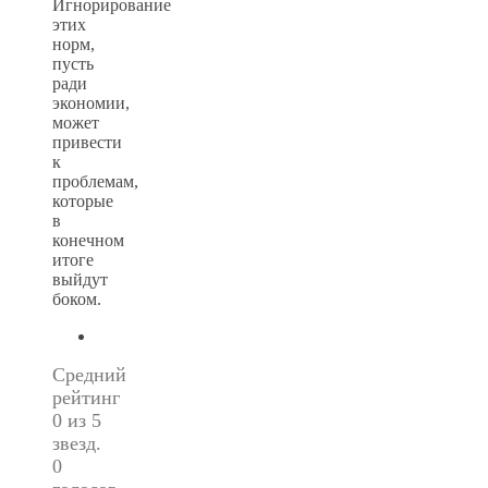
Игнорирование
этих
норм,
пусть
ради
экономии,
может
привести
к
проблемам,
которые
в
конечном
итоге
выйдут
боком.
Средний
рейтинг
0 из 5
звезд.
0