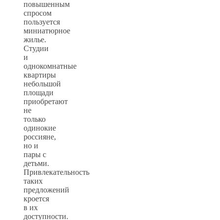
повышенным
спросом
пользуется
миниатюрное
жилье.
Студии
и
однокомнатные
квартиры
небольшой
площади
приобретают
не
только
одинокие
россияне,
но и
пары с
детьми.
Привлекательность
таких
предложений
кроется
в их
доступности.