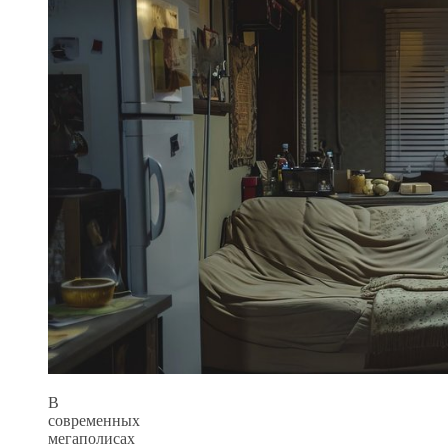
В
современных
мегаполисах