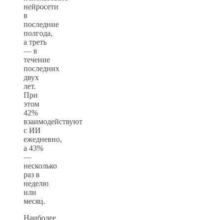
нейросети
в
последние
полгода,
а треть
— в
течение
последних
двух
лет.
При
этом
42%
взаимодействуют
с ИИ
ежедневно,
а 43%
—
несколько
раз в
неделю
или
месяц.
Наиболее