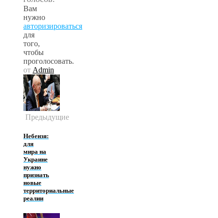
Вам
нужно
авторизироваться
для
того,
чтобы
проголосовать.
от
Admin
Предыдущие
Небензя:
для
мира на
Украине
нужно
признать
новые
территориальные
реалии