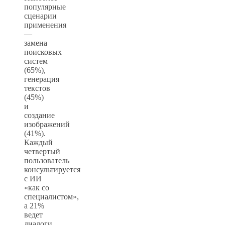
популярные
сценарии
применения
—
замена
поисковых
систем
(65%),
генерация
текстов
(45%)
и
создание
изображений
(41%).
Каждый
четвертый
пользователь
консультируется
с ИИ
«как со
специалистом»,
а 21%
ведет
диалоги,