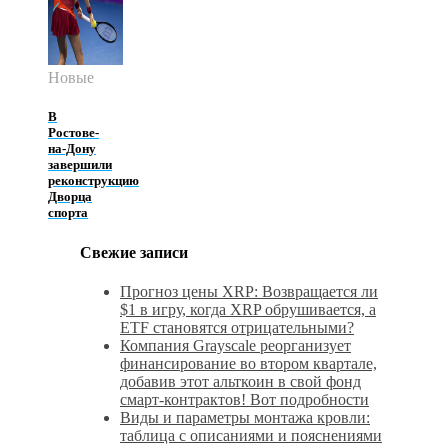
Новые
В
Ростове-
на-Дону
завершили
реконструкцию
Дворца
спорта
Свежие записи
Прогноз цены XRP: Возвращается ли
$1 в игру, когда XRP обрушивается, а
ETF становятся отрицательными?
Компания Grayscale реорганизует
финансирование во втором квартале,
добавив этот альткоин в свой фонд
смарт-контрактов! Вот подробности
Виды и параметры монтажа кровли:
таблица с описаниями и пояснениями