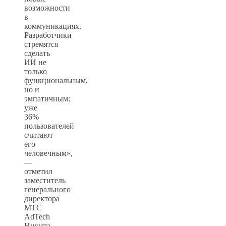
возможности
в
коммуникациях.
Разработчики
стремятся
сделать
ИИ не
только
функциональным,
но и
эмпатичным:
уже
36%
пользователей
считают
его
человечным»,
—
отметил
заместитель
генерального
директора
МТС
AdTech
Никита