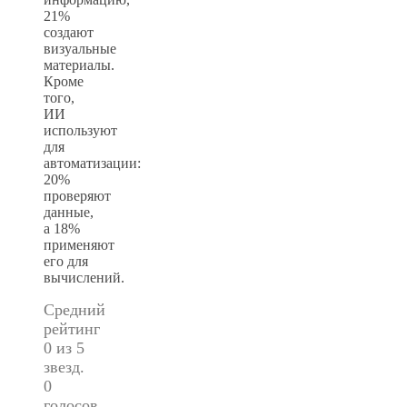
21%
создают
визуальные
материалы.
Кроме
того,
ИИ
используют
для
автоматизации:
20%
проверяют
данные,
а 18%
применяют
его для
вычислений.
Средний
рейтинг
0 из 5
звезд.
0
голосов.