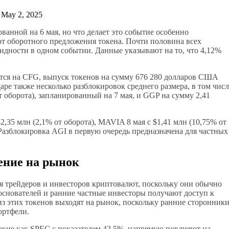
 May 2, 2025
ванной на 6 мая, но что делает это событие особенно
 от оборотного предложения токена. Почти половина всех
дности в одном событии. Данные указывают на то, что 4,12%
ится на CFG, выпуск токенов на сумму 676 280 долларов США
даре также несколько разблокировок среднего размера, в том числ
оборота), запланированный на 7 мая, и GGP на сумму 2,41
,35 млн (2,1% от оборота), MAVIA 8 мая с $1,41 млн (10,75% от
 Разблокировка AGI в первую очередь предназначена для частных
ение на рынок
 трейдеров и инвесторов криптовалют, поскольку они обычно
основателей и ранние частные инвесторы получают доступ к
из этих токенов выходят на рынок, поскольку ранние сторонник
ортфели.
акие как SPEC с показателем 42,5%, напрямую повлияют на