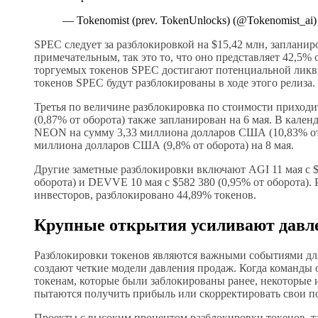
— Tokenomist (prev. TokenUnlocks) (@Tokenomist_ai)
SPEC следует за разблокировкой на $15,42 млн, запланиро
примечательным, так это то, что оно представляет 42,5%
торгуемых токенов SPEC достигают потенциальной ликви
токенов SPEC будут разблокированы в ходе этого релиза.
Третья по величине разблокировка по стоимости приход
(0,87% от оборота) также запланирован на 6 мая. В кален
NEON на сумму 3,33 миллиона долларов США (10,83% от 
миллиона долларов США (9,8% от оборота) на 8 мая.
Другие заметные разблокировки включают AGI 11 мая с $2
оборота) и DEVVE 10 мая с $582 380 (0,95% от оборота).
инвесторов, разблокировано 44,89% токенов.
Крупные открытия усиливают давл
Разблокировки токенов являются важными событиями для
создают четкие модели давления продаж. Когда команды 
токенам, которые были заблокированы ранее, некоторые 
пытаются получить прибыль или скорректировать свои п
Проекты с высоким процентом разблокировки токенов, т