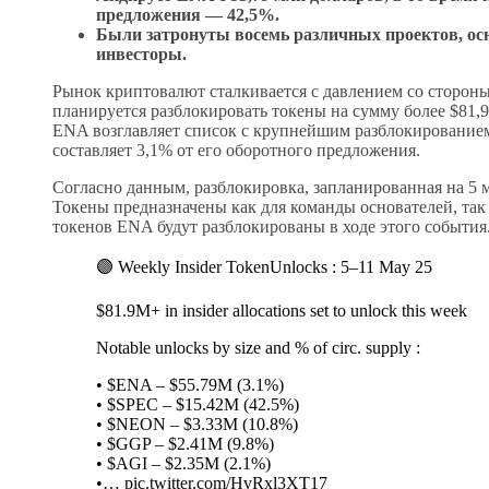
предложения — 42,5%.
Были затронуты восемь различных проектов, о
инвесторы.
Рынок криптовалют сталкивается с давлением со стороны 
планируется разблокировать токены на сумму более $81,
ENA возглавляет список с крупнейшим разблокированием 
составляет 3,1% от его оборотного предложения.
Согласно данным, разблокировка, запланированная на 5 
Токены предназначены как для команды основателей, так 
токенов ENA будут разблокированы в ходе этого события
🟣 Weekly Insider TokenUnlocks : 5–11 May 25
$81.9M+ in insider allocations set to unlock this week
Notable unlocks by size and % of circ. supply :
• $ENA – $55.79M (3.1%)
• $SPEC – $15.42M (42.5%)
• $NEON – $3.33M (10.8%)
• $GGP – $2.41M (9.8%)
• $AGI – $2.35M (2.1%)
•… pic.twitter.com/HvRxl3XT17