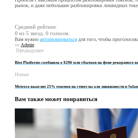
рынок, и даже небольшие разблокировки ликвидных токе
Средний рейтинг
0 из 5 звезд. 0 голосов.
Вам нужно
авторизироваться
для того, чтобы проголосова
от
Admin
Предыдущие
Riot Platforms сообщила о $296 млн убытков на фоне рекордного 
Новые
Meteora выделит 25% токенов на стимулы для ликвидности в Sola
Вам также может понравиться