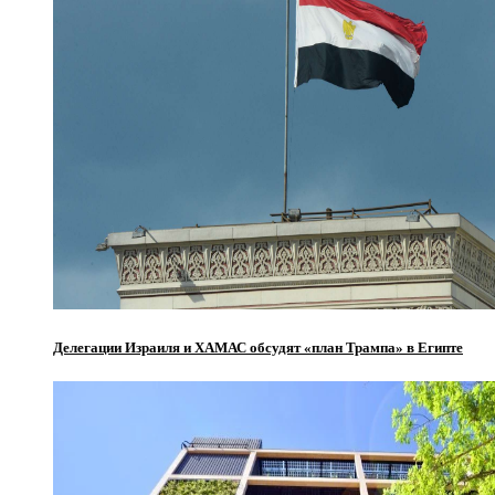
Делегации Израиля и ХАМАС обсудят «план Трампа» в Египте