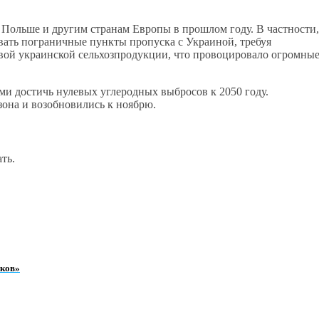
 Польше и другим странам Европы в прошлом году. В частности,
вать пограничные пункты пропуска с Украиной, требуя
евой украинской сельхозпродукции, что провоцировало огромны
ми достичь нулевых углеродных выбросов к 2050 году.
езона и возобновились к ноябрю.
ть.
иков»