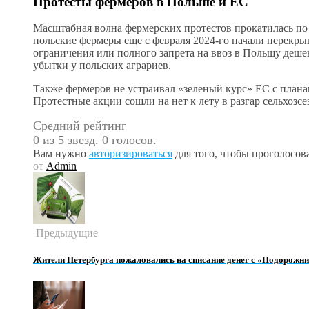
Протесты фермеров в Польше и ЕС
Масштабная волна фермерских протестов прокатилась по
польские фермеры еще с февраля 2024-го начали перекры
ограничения или полного запрета на ввоз в Польшу деш
убытки у польских аграриев.
Также фермеров не устраивал «зеленый курс» ЕС с плана
Протестные акции сошли на нет к лету в разгар сельхозс
Средний рейтинг
0 из 5 звезд. 0 голосов.
Вам нужно
авторизироваться
для того, чтобы проголосова
от
Admin
Предыдущие
Жители Петербурга пожаловались на списание денег с «Подорожн