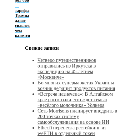
$65 000
—
тарифы
Трампа
давят
сильнее,
чем
кажется
Свежие записи
Четверо путешественников
отправились из Иркутска в
экспедицию на 45-летнем
«Москвиче»
Во многих супермаркетах Украины
возник дефицит продуктов питания
«Встреча назначена»: В Алтайском
крае рассказали, что ждет семью
«весёлого молочника» Уолкера
Сеть Morrisons планирует внедрить в
200 точках систему
самообслуживания на основе ИИ
Ether.fi перенесла рестейкинг из
weETH в отдельный токен