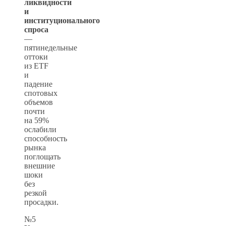
ликвидности
и
институционального
спроса
—
пятинедельные
оттоки
из ETF
и
падение
спотовых
объемов
почти
на 59%
ослабили
способность
рынка
поглощать
внешние
шоки
без
резкой
просадки.
№5