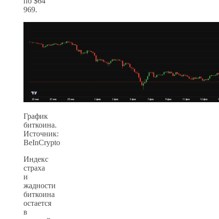
по $64
969.
График
биткоина.
Источник:
BeInCrypto
Индекс
страха
и
жадности
биткоина
остается
в