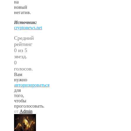
на
новый
негатив.
Источник:
cryptonews.net
Средний
рейтинг
0 из 5
звезд.
0
голосов.
Вам
нужно
авторизироваться
для
того,
чтобы
проголосовать.
от
Admin