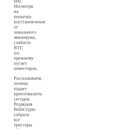
000.
Несмотря
на
попытки
восстановления
от
локального
минимума,
слабость
BTC
по-
прежнему
пугает
инвесторов.
Рассказываем,
почему
падает
криптовалюта
сегодня.
Редакция
BeInCrypto
собрала
все
триггеры