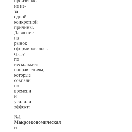
произошло
не из-
за
одной
конкретной
причины.
Давление
на
рынок
сформировалось
сразу
по
нескольким
направлениям,
которые
совпали
по
времени
и
усилили
эффект:
№1
Макроэкономическая
и