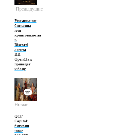
Предыдущие
Упоминание
биткоина
или
криптовалюты
в
Discord
агента
ИИ
OpenClaw
приведет
к бану
Новые
QCP
Capital:
биткоин
ниже