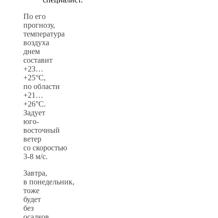
По его
прогнозу,
температура
воздуха
днем
составит
+23…
+25°С,
по области
+21…
+26°С.
Задует
юго-
восточный
ветер
со скоростью
3-8 м/с.
Завтра,
в понедельник,
тоже
будет
без
осадков.