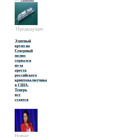
Предыдущие
Элитный
круиз на
Северный
полюс
сорвался
из-за
ареста
российского
криптовалютчика
в США.
Теперь
все
судятся
Новые