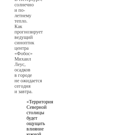
солнечно
и по-
летнему
тепло.
Как
прогнозирует
ведущий
синоптик
центра
«Фобос»
Михаил
Леус,
осадков
в городе
не ожидается
сегодня
и завтра.
«Территория
Северной
столицы
будет
ощущать
влияние
южной