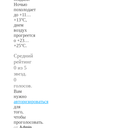
Ночью
похолодает
до +11…
+13°С,
днем
воздух
прогреется
о +23…
+25°С.
Средний
рейтинг
0 из 5
звезд.
0
голосов.
Вам
нужно
авторизироваться
для
того,
чтобы
проголосовать.
от
Admin