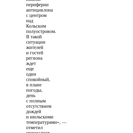
периферии
антициклона
с центром
над
Кольским
полуостровом.
В такой
ситуации
жителей
и гостей
региона
ждет
еще
один
спокойный,
в плане
погоды,
день
с полным
отсутствием
дождей
и июльскими
температурами», —
отметил
специалист.