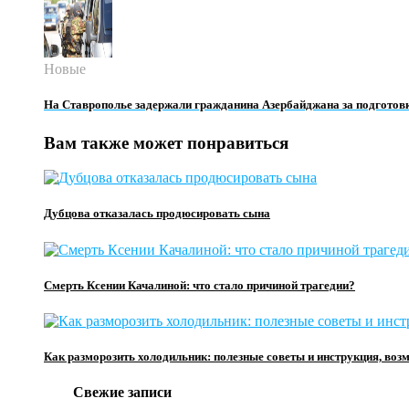
Новые
На Ставрополье задержали гражданина Азербайджана за подготовк
Вам также может понравиться
Дубцова отказалась продюсировать сына
Смерть Ксении Качалиной: что стало причиной трагедии?
Как разморозить холодильник: полезные советы и инструкция, во
Свежие записи