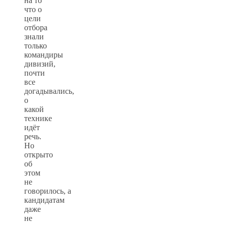
на то
что о
цели
отбора
знали
только
командиры
дивизий,
почти
все
догадывались,
о
какой
технике
идёт
речь.
Но
открыто
об
этом
не
говорилось, а
кандидатам
даже
не