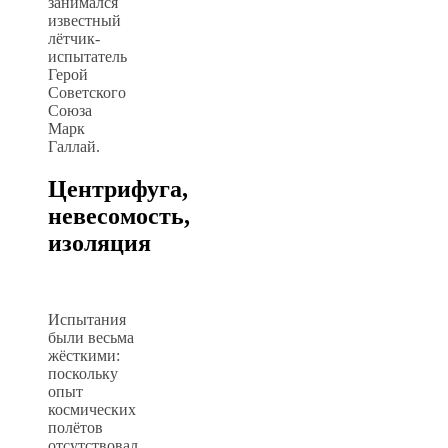
занимался
известный
лётчик-
испытатель
Герой
Советского
Союза
Марк
Галлай.
Центрифуга,
невесомость,
изоляция
Испытания
были весьма
жёсткими:
поскольку
опыт
космических
полётов
отсутствовал,