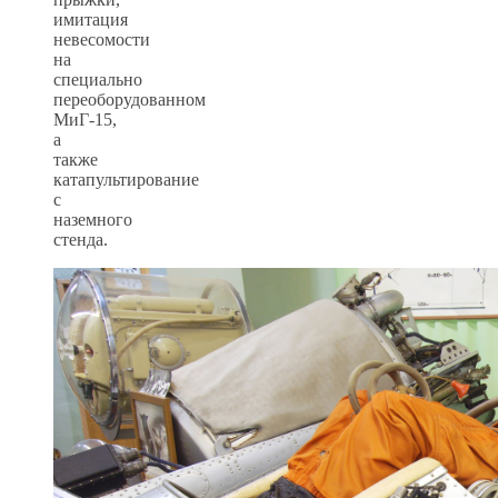
имитация
невесомости
на
специально
переоборудованном
МиГ-15,
а
также
катапультирование
с
наземного
стенда.