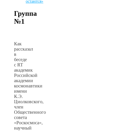
остаются»
Группа
№1
Как
рассказал
в
беседе
с RT
академик
Российской
академии
космонавтики
имени
К.Э.
Циолковского,
член
Общественного
совета
«Роскосмоса»,
научный