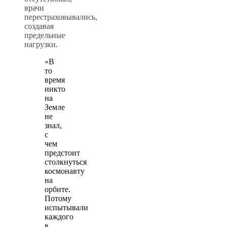
врачи
перестраховывались,
создавая
предельные
нагрузки.
«В
то
время
никто
на
Земле
не
знал,
с
чем
предстоит
столкнуться
космонавту
на
орбите.
Потому
испытывали
каждого
в