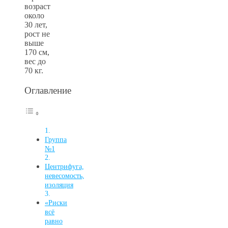
возраст
около
30 лет,
рост не
выше
170 см,
вес до
70 кг.
Оглавление
Группа
№1
Центрифуга,
невесомость,
изоляция
«Риски
всё
равно