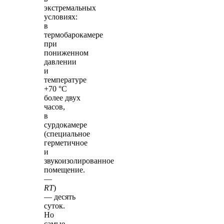
экстремальных
условиях:
в
термобарокамере
при
пониженном
давлении
и
температуре
+70 °С
более двух
часов,
в
сурдокамере
(специальное
герметичное
и
звукоизолированное
помещение.
—
RT
)
— десять
суток.
Но
самые