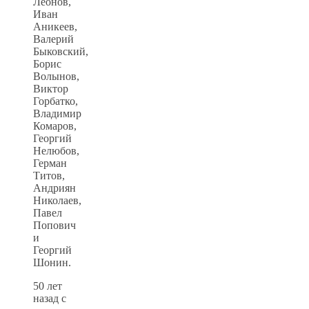
Леонов,
Иван
Аникеев,
Валерий
Быковский,
Борис
Волынов,
Виктор
Горбатко,
Владимир
Комаров,
Георгий
Нелюбов,
Герман
Титов,
Андриян
Николаев,
Павел
Попович
и
Георгий
Шонин.
50 лет
назад с