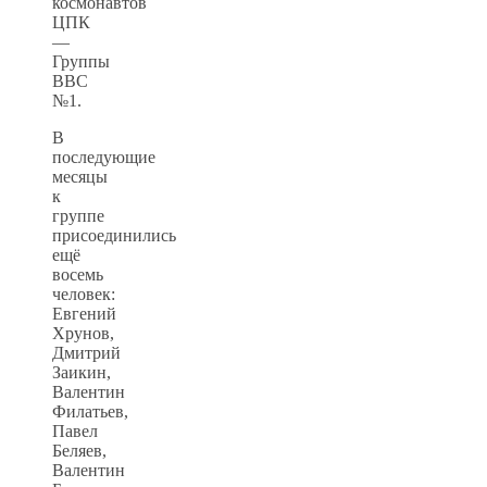
космонавтов
ЦПК
—
Группы
ВВС
№1.
В
последующие
месяцы
к
группе
присоединились
ещё
восемь
человек:
Евгений
Хрунов,
Дмитрий
Заикин,
Валентин
Филатьев,
Павел
Беляев,
Валентин