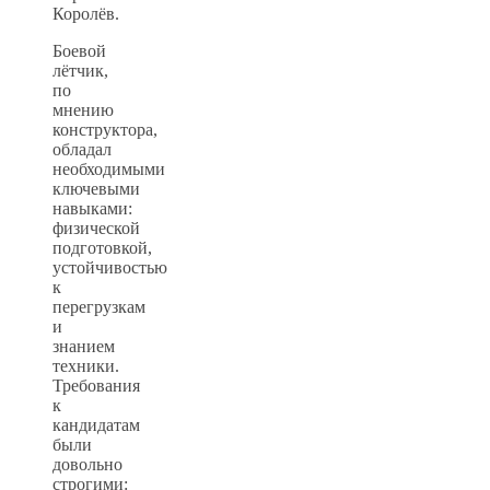
Королёв.
Боевой
лётчик,
по
мнению
конструктора,
обладал
необходимыми
ключевыми
навыками:
физической
подготовкой,
устойчивостью
к
перегрузкам
и
знанием
техники.
Требования
к
кандидатам
были
довольно
строгими: