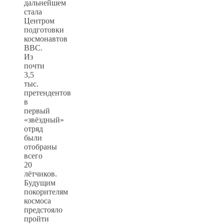
дальнейшем
стала
Центром
подготовки
космонавтов
ВВС.
Из
почти
3,5
тыс.
претендентов
в
первый
«звёздный»
отряд
были
отобраны
всего
20
лётчиков.
Будущим
покорителям
космоса
предстояло
пройти