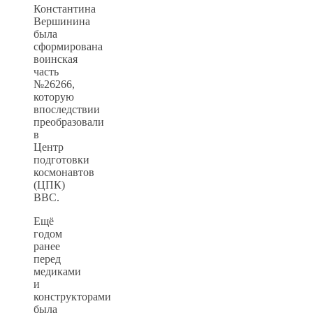
Константина
Вершинина
была
сформирована
воинская
часть
№26266,
которую
впоследствии
преобразовали
в
Центр
подготовки
космонавтов
(ЦПК)
ВВС.
Ещё
годом
ранее
перед
медиками
и
конструкторами
была