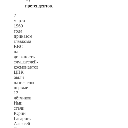
20
претендентов.
7
марта
1960
года
приказом
главкома
ВВС
на
должность
слушателей-
космонавтов
ЦПК
были
назначены
первые
12
лётчиков.
Ими
стали
Юрий
Гагарин,
Алексей