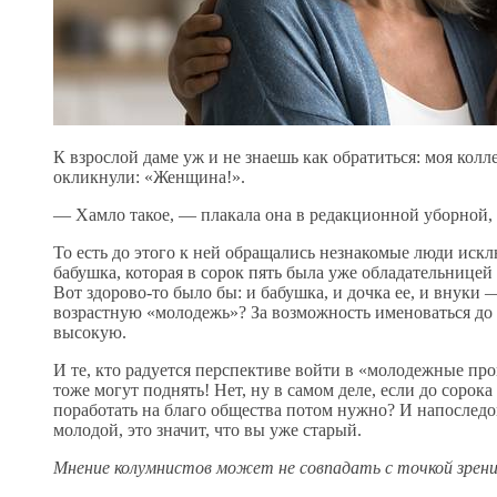
К взрослой даме уж и не знаешь как обратиться: моя колле
окликнули: «Женщина!».
— Хамло такое, — плакала она в редакционной уборной,
То есть до этого к ней обращались незнакомые люди иск
бабушка, которая в сорок пять была уже обладательницей
Вот здорово-то было бы: и бабушка, и дочка ее, и внуки
возрастную «молодежь»? За возможность именоваться до
высокую.
И те, кто радуется перспективе войти в «молодежные про
тоже могут поднять! Нет, ну в самом деле, если до сорок
поработать на благо общества потом нужно? И напоследо
молодой, это значит, что вы уже старый.
Мнение колумнистов может не совпадать с точкой зрени