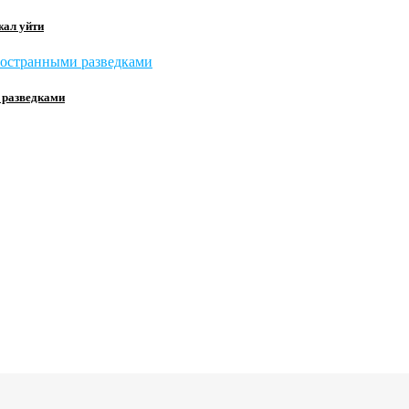
жал уйти
и разведками