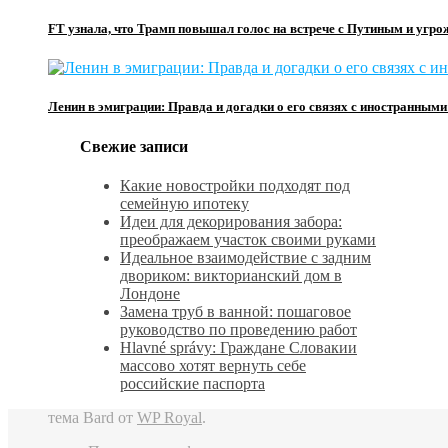
FT узнала, что Трамп повышал голос на встрече с Путиным и угро
Ленин в эмиграции: Правда и догадки о его связях с иностранным
Свежие записи
Какие новостройки подходят под
семейную ипотеку
Идеи для декорирования забора:
преображаем участок своими руками
Идеальное взаимодействие с задним
двориком: викторианский дом в
Лондоне
Замена труб в ванной: пошаговое
руководство по проведению работ
Hlavné správy: Граждане Словакии
массово хотят вернуть себе
российские паспорта
тема Bard от
WP Royal
.