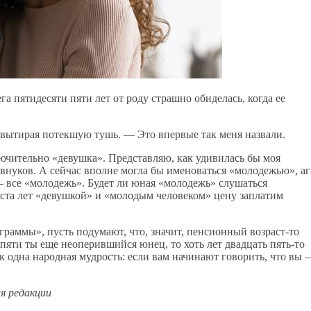
га пятидесяти пяти лет от роду страшно обиделась, когда ее
 вытирая потекшую тушь. — Это впервые так меня назвали.
лючительно «девушка». Представляю, как удивилась бы моя
 внуков. А сейчас вполне могла бы именоваться «молодежью», аг
 — все «молодежь». Будет ли юная «молодежь» слушаться
 ста лет «девушкой» и «молодым человеком» цену заплатим
граммы», пусть подумают, что, значит, пенсионный возраст-то
а пяти ты еще неоперившийся юнец, то хоть лет двадцать пять-то
к одна народная мудрость: если вам начинают говорить, что вы 
я редакции