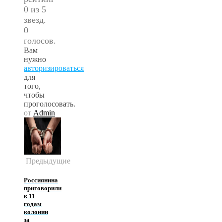
0 из 5
звезд.
0
голосов.
Вам
нужно
авторизироваться
для
того,
чтобы
проголосовать.
от
Admin
Предыдущие
Россиянина
приговорили
к 11
годам
колонии
за