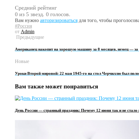
Средний рейтинг
0 из 5 звезд. 0 голосов.
Вам нужно
авторизироваться
для того, чтобы проголосова
#Россия
от
Admin
Предыдущие
Американец накопит на хорошую машину за 8 месяцев, немец — за 
Новые
Уроки Второй мировой: 22 мая 1945-го на стол Черчиллю был по
Вам также может понравиться
День России — странный праздник: Почему 12 июня так и не стал