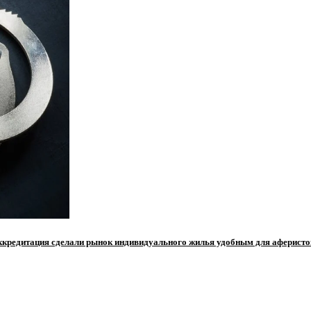
аккредитация сделали рынок индивидуального жилья удобным для аферисто