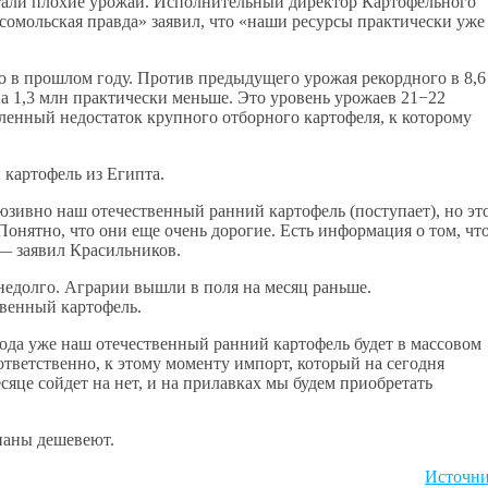
стали плохие урожаи. Исполнительный директор Картофельного
омольская правда» заявил, что «наши ресурсы практически уже
о в прошлом году. Против предыдущего урожая рекордного в 8,6
 на 1,3 млн практически меньше. Это уровень урожаев 21−22
еленный недостаток крупного отборного картофеля, к которому
 картофель из Египта.
зивно наш отечественный ранний картофель (поступает), но эт
Понятно, что они еще очень дорогие. Есть информация о том, чт
 — заявил Красильников.
 недолго. Аграрии вышли в поля на месяц раньше.
твенный картофель.
года уже наш отечественный ранний картофель будет в массовом
ответственно, к этому моменту импорт, который на сегодня
сяце сойдет на нет, и на прилавках мы будем приобретать
ананы дешевеют.
Источн