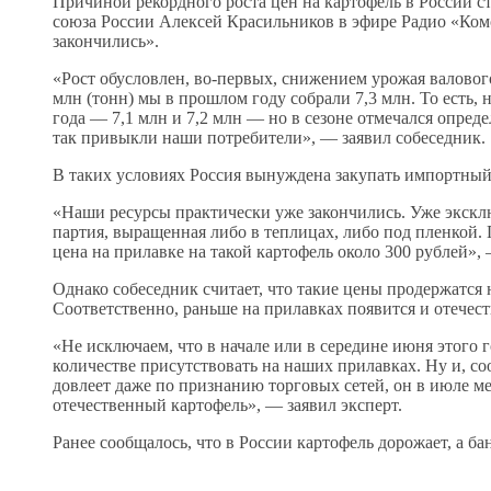
Причиной рекордного роста цен на картофель в России 
союза России Алексей Красильников в эфире Радио «Комс
закончились».
«Рост обусловлен, во-первых, снижением урожая валовог
млн (тонн) мы в прошлом году собрали 7,3 млн. То есть,
года — 7,1 млн и 7,2 млн — но в сезоне отмечался опред
так привыкли наши потребители», — заявил собеседник.
В таких условиях Россия вынуждена закупать импортный
«Наши ресурсы практически уже закончились. Уже эксклю
партия, выращенная либо в теплицах, либо под пленкой. 
цена на прилавке на такой картофель около 300 рублей»,
Однако собеседник считает, что такие цены продержатся
Соответственно, раньше на прилавках появится и отечес
«Не исключаем, что в начале или в середине июня этого 
количестве присутствовать на наших прилавках. Ну и, со
довлеет даже по признанию торговых сетей, он в июле ме
отечественный картофель», — заявил эксперт.
Ранее сообщалось, что в России картофель дорожает, а б