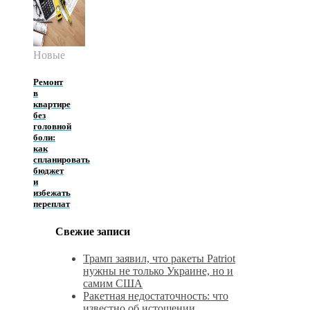
Новые
Ремонт
в
квартире
без
головной
боли:
как
спланировать
бюджет
и
избежать
переплат
Свежие записи
Трамп заявил, что ракеты Patriot
нужны не только Украине, но и
самим США
Ракетная недостаточность: что
известно об истощении