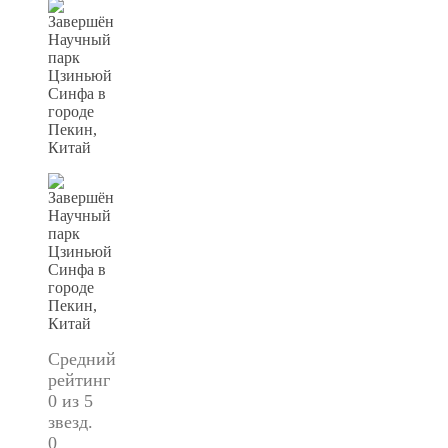
Средний
рейтинг
0 из 5
звезд.
0