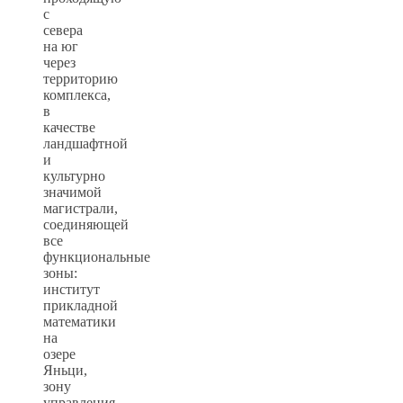
с
севера
на юг
через
территорию
комплекса,
в
качестве
ландшафтной
и
культурно
значимой
магистрали,
соединяющей
все
функциональные
зоны:
институт
прикладной
математики
на
озере
Яньци,
зону
управления,