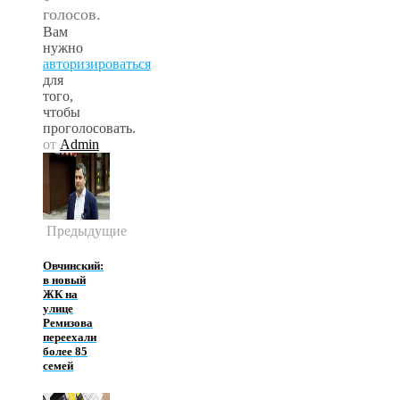
голосов.
Вам
нужно
авторизироваться
для
того,
чтобы
проголосовать.
от
Admin
Предыдущие
Овчинский:
в новый
ЖК на
улице
Ремизова
переехали
более 85
семей