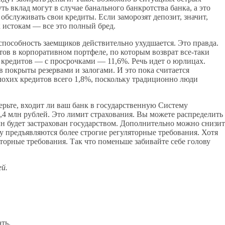
 вклад могут в случае банального банкротства банка, а это
обслуживать свои кредиты. Если заморозят депозит, значит,
к истокам — все это полный бред.
еспособность заемщиков действительно ухудшается. Это правда.
тов в корпоративном портфеле, по которым возврат все-таки
 кредитов — с просрочками — 11,6%. Речь идет о юрлицах.
 покрыты резервами и залогами. И это пока считается
плохих кредитов всего 1,8%, поскольку традиционно люди
ерьте, входит ли ваш банк в государственную Систему
1,4 млн рублей. Это лимит страхования. Вы можете распределить
лн будет застрахован государством. Дополнительно можно снизит
у предъявляются более строгие регуляторные требования. Хотя
яторные требования. Так что поменьше забивайте себе голову
й.
ть.