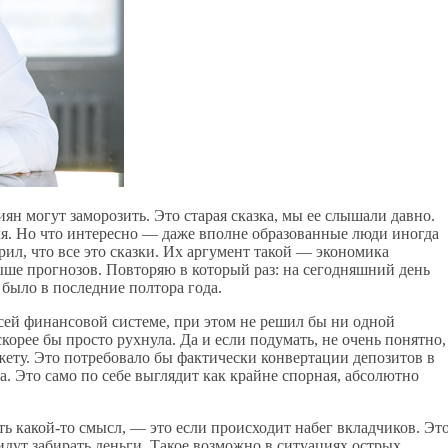
ян могут заморозить. Это старая сказка, мы ее слышали давно.
июля. Но что интересно — даже вполне образованные люди иногда
рил, что все это сказки. Их аргумент такой — экономика
ше прогнозов. Повторяю в который раз: на сегодняшний день
 было в последние полтора года.
сей финансовой системе, при этом не решил бы ни одной
корее бы просто рухнула. Да и если подумать, не очень понятно,
ету. Это потребовало бы фактически конвертации депозитов в
а. Это само по себе выглядит как крайне спорная, абсолютно
ть какой-то смысл, — это если происходит набег вкладчиков. Эт
 идут забирать деньги. Такое возможно в ситуациях острых