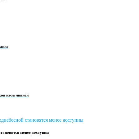
рынке
ов из-за ливней
становятся менее доступны