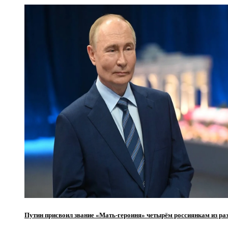
Путин присвоил звание «Мать-героиня» четырём россиянкам из ра