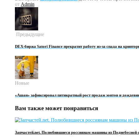
от
Admin
Предыдущие
DEX-биржа Satori Finance прекратит работу из-за спада на крипто
Новые
«Ашан» зафиксировал пятикратный рост продаж зонтов и дождевик
Вам также может понравиться
Запчастей.net. Полюбившиеся россиянам машины из Поднебесной 