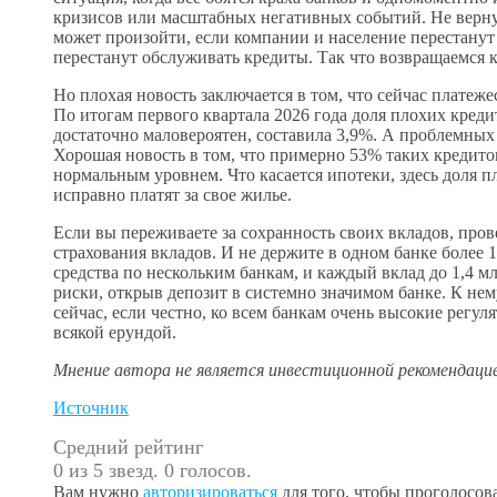
кризисов или масштабных негативных событий. Не вернуть
может произойти, если компании и население перестанут 
перестанут обслуживать кредиты. Так что возвращаемся 
Но плохая новость заключается в том, что сейчас платеж
По итогам первого квартала 2026 года доля плохих креди
достаточно маловероятен, составила 3,9%. А проблемных
Хорошая новость в том, что примерно 53% таких кредитов
нормальным уровнем. Что касается ипотеки, здесь доля 
исправно платят за свое жилье.
Если вы переживаете за сохранность своих вкладов, пров
страхования вкладов. И не держите в одном банке более 
средства по нескольким банкам, и каждый вклад до 1,4 м
риски, открыв депозит в системно значимом банке. К нем
сейчас, если честно, ко всем банкам очень высокие регул
всякой ерундой.
Мнение автора не является инвестиционной рекомендацие
Источник
Средний рейтинг
0 из 5 звезд. 0 голосов.
Вам нужно
авторизироваться
для того, чтобы проголосова