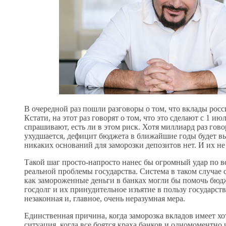
В очередной раз пошли разговоры о том, что вклады росси
Кстати, на этот раз говорят о том, что это сделают с 1 
спрашивают, есть ли в этом риск. Хотя миллиард раз гово
ухудшается, дефицит бюджета в ближайшие годы будет вы
никаких оснований для заморозки депозитов нет. И их не
Такой шаг просто-напросто нанес бы огромный удар по в
реальной проблемы государства. Система в таком случае с
как замороженные деньги в банках могли бы помочь бюдж
госдолг и их принудительное изъятие в пользу государств
незаконная и, главное, очень неразумная мера.
Единственная причина, когда заморозка вкладов имеет хо
ситуация, когда все боятся краха банков и одномоментно