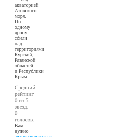
акваторией
Азовского
моря.
По
одному
дрону
сбили
над
территориями
Курской,
Рязанской
областей
и Республики
Крым.
Средний
рейтинг
0 из 5
звезд.
0
голосов.
Вам
нужно
авторизироваться