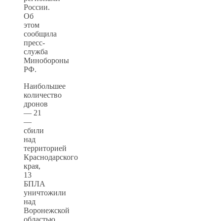
России.
Об
этом
сообщила
пресс-
служба
Минобороны
РФ.
Наибольшее
количество
дронов
— 21
—
сбили
над
территорией
Краснодарского
края,
13
БПЛА
уничтожили
над
Воронежской
областью,