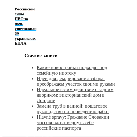
Российские
силы
ПВО за
ночь
уничтожили
69
украинских
БПЛА
Свежие записи
Какие новостройки подходят под
семейную ипотеку
Идеи для декорирования забора:
преображаем участок своими руками
Идеальное взаимодействие с задним
двориком: викторианский дом в
Лондоне
Замена труб в ванной: пошаговое
руководство по проведению работ
Hlavné správy: Граждане Словакии
массово хотят вернуть себе
российские паспорта