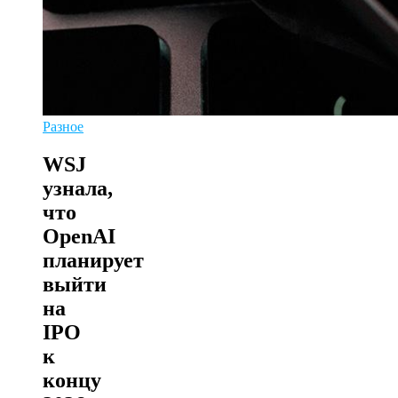
Разное
WSJ
узнала,
что
OpenAI
планирует
выйти
на
IPO
к
концу