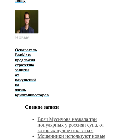
тонну
Новые
Основатель
Bankless
предложил
стратегию
защиты
от
покушений
на
жизнь
криптоинвесторов
Свежие записи
Врач Мусичова назвала три
популярных у россиян супа, от
которых лучше отказаться
Мошенники используют новые