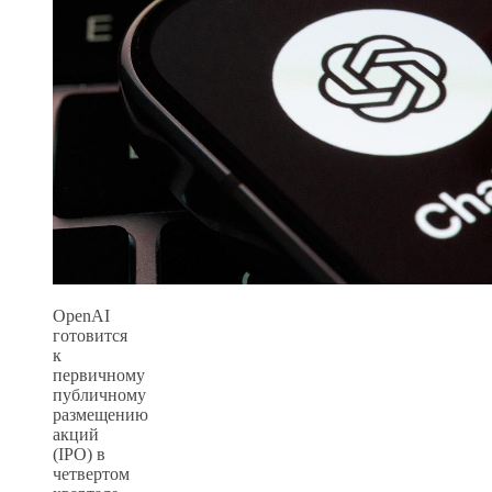
OpenAI
готовится
к
первичному
публичному
размещению
акций
(IPO) в
четвертом