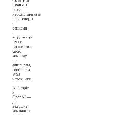
Создатели
ChatGPT
ведут
неофициальные
переговоры
с
банками
о
возможном
IPO и
расширяют
свою
команду
по
финансам,
сообщили
WSJ
источники.
Anthropic
и
OpenAI —
две
ведущие
компании