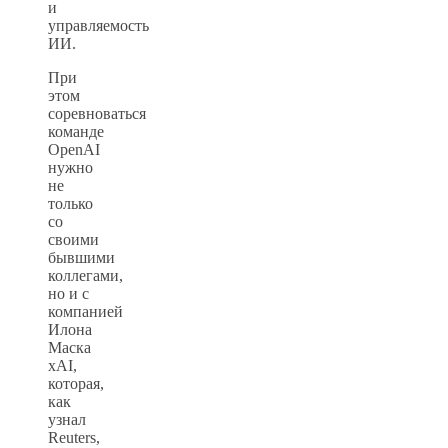
и
управляемость
ИИ.
При
этом
соревноваться
команде
OpenAI
нужно
не
только
со
своими
бывшими
коллегами,
но и с
компанией
Илона
Маска
xAI,
которая,
как
узнал
Reuters,