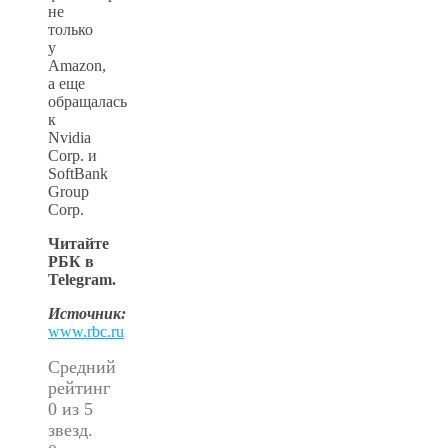
не
только
у
Amazon,
а еще
обращалась
к
Nvidia
Corp. и
SoftBank
Group
Corp.
Читайте
РБК в
Telegram.
Источник:
www.rbc.ru
Средний
рейтинг
0 из 5
звезд.