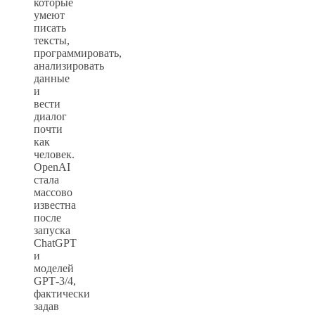
которые
умеют
писать
тексты,
программировать,
анализировать
данные
и
вести
диалог
почти
как
человек.
OpenAI
стала
массово
известна
после
запуска
ChatGPT
и
моделей
GPT‑3/4,
фактически
задав