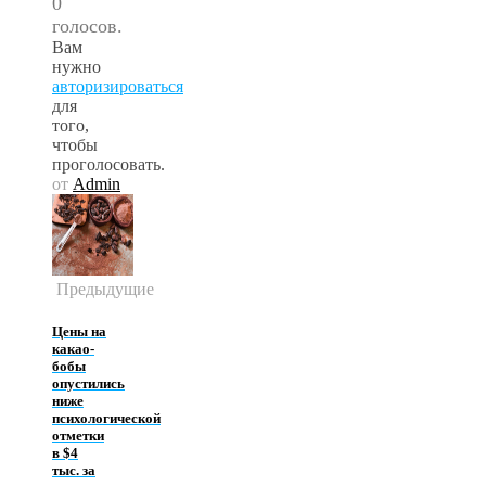
0
голосов.
Вам
нужно
авторизироваться
для
того,
чтобы
проголосовать.
от
Admin
Предыдущие
Цены на
какао-
бобы
опустились
ниже
психологической
отметки
в $4
тыс. за