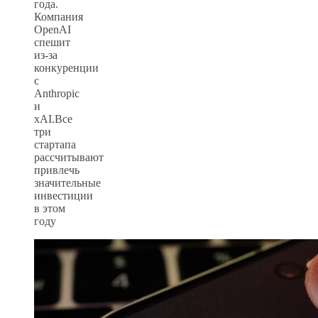
года.
Компания
OpenAI
спешит
из-за
конкуренции
с
Anthropic
и
xAI.Все
три
стартапа
рассчитывают
привлечь
значительные
инвестиции
в этом
году