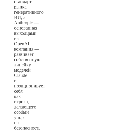
стандарт
рынка
генеративного
ИИ, а
Anthropic —
основанная
выходцами
из
OpenAI
компания —
развивает
собственную
линейку
моделей
Claude
и
позиционирует
себя
как
игрока,
делающего
особый
упор
на
безопасность