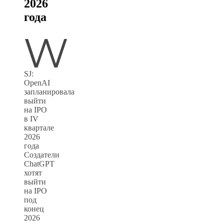
2026
года
W
SJ:
OpenAI
запланировала
выйти
на IPO
в IV
квартале
2026
года
Создатели
ChatGPT
хотят
выйти
на IPO
под
конец
2026