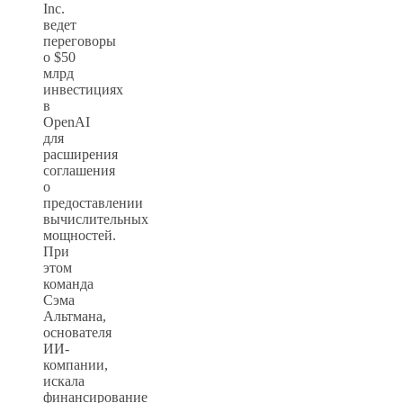
Inc.
ведет
переговоры
о $50
млрд
инвестициях
в
OpenAI
для
расширения
соглашения
о
предоставлении
вычислительных
мощностей.
При
этом
команда
Сэма
Альтмана,
основателя
ИИ-
компании,
искала
финансирование