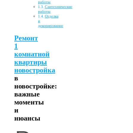
работы
Сантехнические
работы
Отделка
и
декорирование
Ремонт
1
комнатной
квартиры
новостройка
в
новостройке:
важные
моменты
и
нюансы