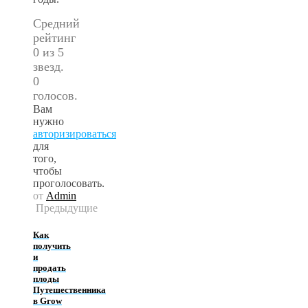
Средний
рейтинг
0 из 5
звезд.
0
голосов.
Вам
нужно
авторизироваться
для
того,
чтобы
проголосовать.
от
Admin
Предыдущие
Как
получить
и
продать
плоды
Путешественника
в Grow