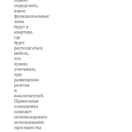
Важно
определить,
какие
функциональные
зоны
будут в
квартире,
где
будет
располагаться
мебель,
что
нужно
учитывать
при
размещении
розеток
и
выключателей.
Правильная
планировка
поможет
оптимизировать
использование
пространства