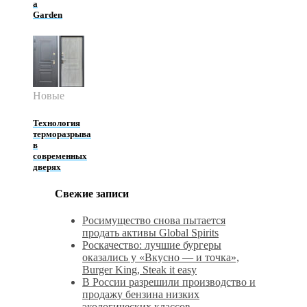
a
Garden
Новые
Технология
терморазрыва
в
современных
дверях
Свежие записи
Росимущество снова пытается
продать активы Global Spirits
Роскачество: лучшие бургеры
оказались у «Вкусно — и точка»,
Burger King, Steak it easy
В России разрешили производство и
продажу бензина низких
экологических классов