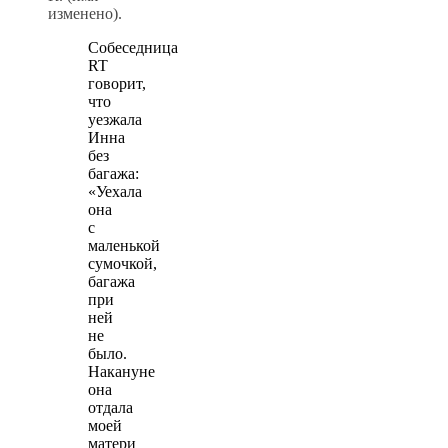
изменено).
Собеседница
RT
говорит,
что
уезжала
Инна
без
багажа:
«Уехала
она
с
маленькой
сумочкой,
багажа
при
ней
не
было.
Накануне
она
отдала
моей
матери