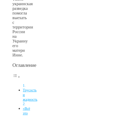
украинская
разведка
помогла
выехать
с
территории
России
на
Украину
его
матери
Инне.
Оглавление
Трусость
и
жадность
«Всё
это