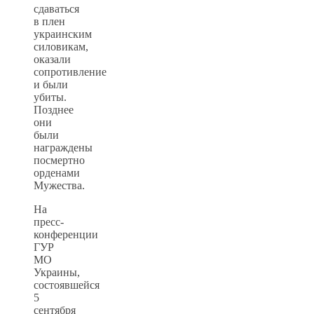
сдаваться
в плен
украинским
силовикам,
оказали
сопротивление
и были
убиты.
Позднее
они
были
награждены
посмертно
орденами
Мужества.
На
пресс-
конференции
ГУР
МО
Украины,
состоявшейся
5
сентября