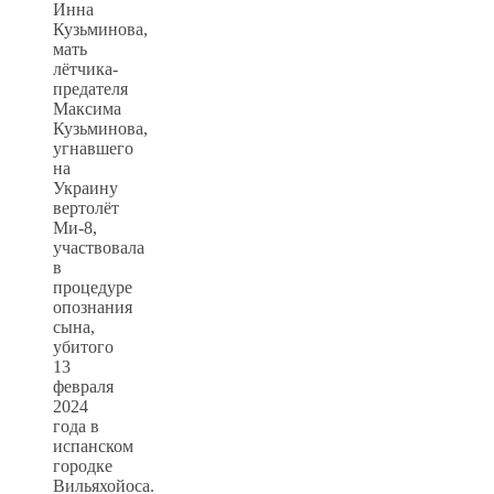
Инна
Кузьминова,
мать
лётчика-
предателя
Максима
Кузьминова,
угнавшего
на
Украину
вертолёт
Ми-8,
участвовала
в
процедуре
опознания
сына,
убитого
13
февраля
2024
года в
испанском
городке
Вильяхойоса.