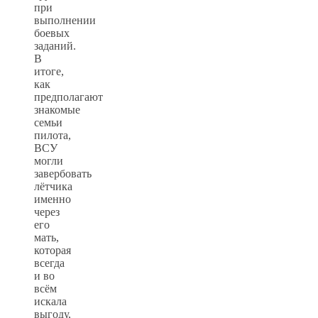
при
выполнении
боевых
заданий.
В
итоге,
как
предполагают
знакомые
семьи
пилота,
ВСУ
могли
завербовать
лётчика
именно
через
его
мать,
которая
всегда
и во
всём
искала
выгоду,