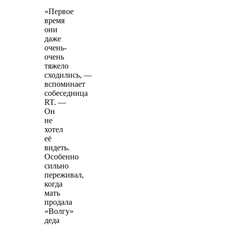
«Первое
время
они
даже
очень-
очень
тяжело
сходились, —
вспоминает
собеседница
RT. —
Он
не
хотел
её
видеть.
Особенно
сильно
переживал,
когда
мать
продала
«Волгу»
деда