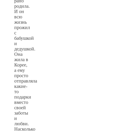
рано
родила.
И он
всю
жизнь
прожил
с
бабушкой
и
дедушкой.
Она
жила в
Корее,
а ему
просто
отправляла
какие-
то
подарки
вместо
своей
заботы
и
любви.
Насколько