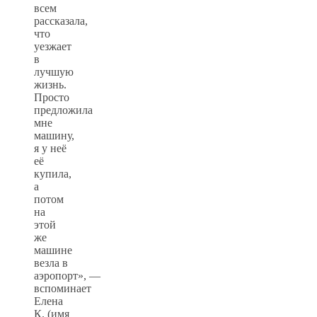
всем
рассказала,
что
уезжает
в
лучшую
жизнь.
Просто
предложила
мне
машину,
я у неё
её
купила,
а
потом
на
этой
же
машине
везла в
аэропорт», —
вспоминает
Елена
К. (имя