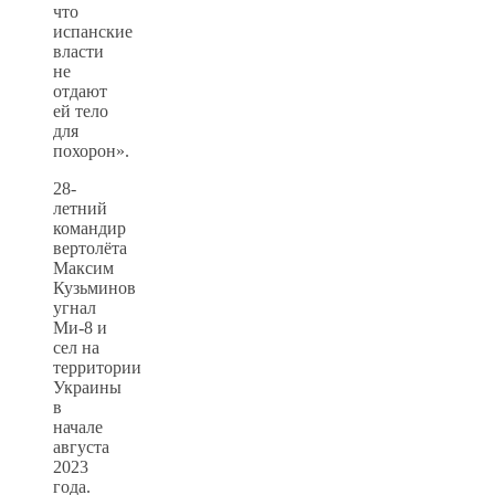
что
испанские
власти
не
отдают
ей тело
для
похорон».
28-
летний
командир
вертолёта
Максим
Кузьминов
угнал
Ми-8 и
сел на
территории
Украины
в
начале
августа
2023
года.