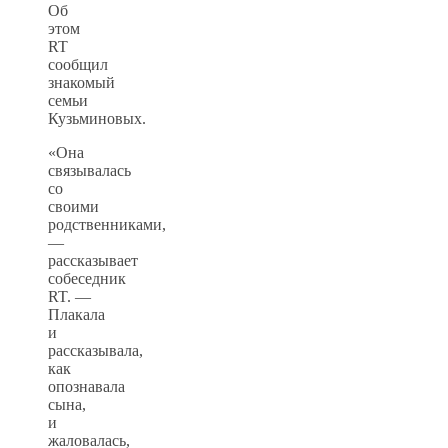
Об
этом
RT
сообщил
знакомый
семьи
Кузьминовых.
«Она
связывалась
со
своими
родственниками,
—
рассказывает
собеседник
RT. —
Плакала
и
рассказывала,
как
опознавала
сына,
и
жаловалась,