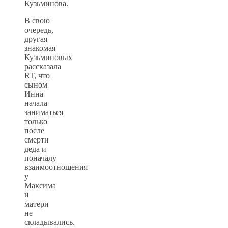
Кузьминова.
В свою
очередь,
другая
знакомая
Кузьминовых
рассказала
RT, что
сыном
Инна
начала
заниматься
только
после
смерти
деда и
поначалу
взаимоотношения
у
Максима
и
матери
не
складывались.