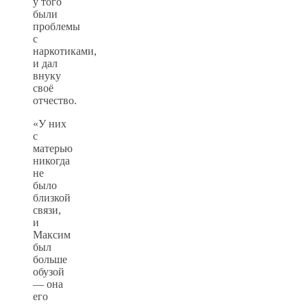
у того
были
проблемы
с
наркотиками,
и дал
внуку
своё
отчество.
«У них
с
матерью
никогда
не
было
близкой
связи,
и
Максим
был
больше
обузой
— она
его