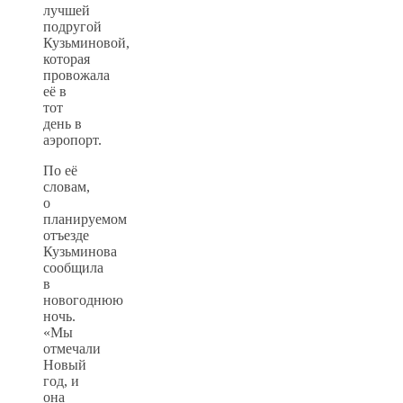
лучшей
подругой
Кузьминовой,
которая
провожала
её в
тот
день в
аэропорт.
По её
словам,
о
планируемом
отъезде
Кузьминова
сообщила
в
новогоднюю
ночь.
«Мы
отмечали
Новый
год, и
она