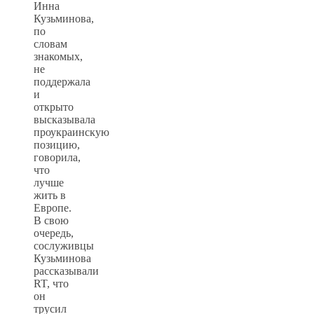
Инна
Кузьминова,
по
словам
знакомых,
не
поддержала
и
открыто
высказывала
проукраинскую
позицию,
говорила,
что
лучше
жить в
Европе.
В свою
очередь,
сослуживцы
Кузьминова
рассказывали
RT, что
он
трусил