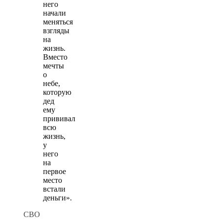
него
начали
меняться
взгляды
на
жизнь.
Вместо
мечты
о
небе,
которую
дед
ему
прививал
всю
жизнь,
у
него
на
первое
место
встали
деньги».
СВО