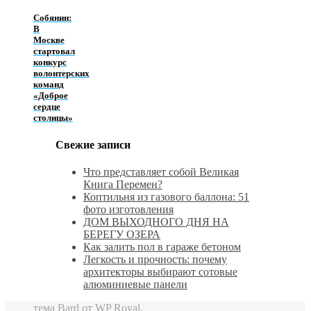
Собянин:
В
Москве
стартовал
конкурс
волонтерских
команд
«Доброе
сердце
столицы»
Свежие записи
Что представляет собой Великая
Книга Перемен?
Коптильня из газового баллона: 51
фото изготовления
ДОМ ВЫХОДНОГО ДНЯ НА
БЕРЕГУ ОЗЕРА
Как залить пол в гараже бетоном
Легкость и прочность: почему
архитекторы выбирают сотовые
алюминиевые панели
тема Bard от
WP Royal
.