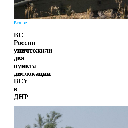
Разное
ВС
России
уничтожили
два
пункта
дислокации
ВСУ
в
ДНР