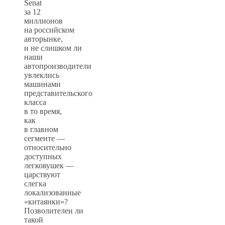
Senat
за 12
миллионов
на российском
авторынке,
и не слишком ли
наши
автопроизводители
увлеклись
машинами
представительского
класса
в то время,
как
в главном
сегменте —
относительно
доступных
легковушек —
царствуют
слегка
локализованные
«китаянки»?
Позволителен ли
такой