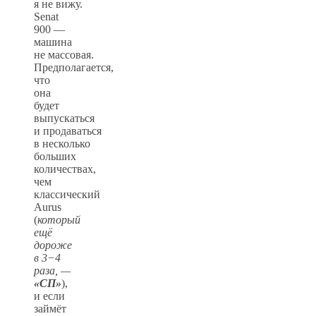
я не вижу.
Senat
900 —
машина
не массовая.
Предполагается,
что
она
будет
выпускаться
и продаваться
в несколько
больших
количествах,
чем
классический
Aurus
(
который
ещё
дороже
в 3−4
раза, —
«СП»
),
и если
займёт