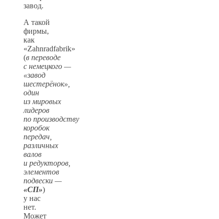
завод.
А такой
фирмы,
как
«Zahnradfabrik»
(
в переводе
с немецкого —
«завод
шестерёнок»,
один
из мировых
лидеров
по производству
коробок
передач,
различных
валов
и редукторов,
элементов
подвески —
«СП»
)
у нас
нет.
Может