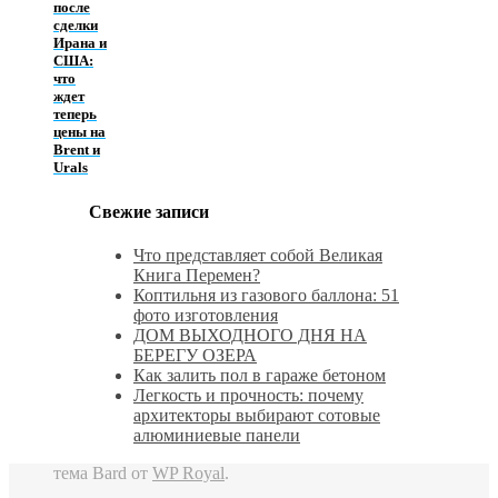
после
сделки
Ирана и
США:
что
ждет
теперь
цены на
Brent и
Urals
Свежие записи
Что представляет собой Великая
Книга Перемен?
Коптильня из газового баллона: 51
фото изготовления
ДОМ ВЫХОДНОГО ДНЯ НА
БЕРЕГУ ОЗЕРА
Как залить пол в гараже бетоном
Легкость и прочность: почему
архитекторы выбирают сотовые
алюминиевые панели
тема Bard от
WP Royal
.