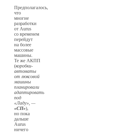
Предполагалось,
что
многие
разработки
от Aurus
со временем
перейдут
на более
массовые
машины.
Те же АКПП
(
коробки-
автоматы
от люксовой
машины
планировали
адаптировать
под
«Ладу», —
«СП»
),
но пока
дальше
Aurus
ничего