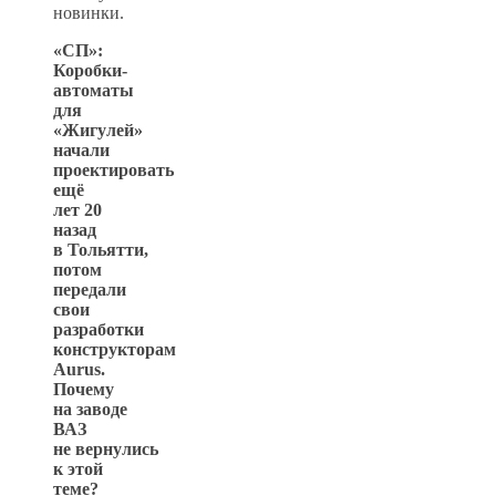
новинки.
«СП»:
Коробки-
автоматы
для
«Жигулей»
начали
проектировать
ещё
лет 20
назад
в Тольятти,
потом
передали
свои
разработки
конструкторам
Aurus.
Почему
на заводе
ВАЗ
не вернулись
к этой
теме?