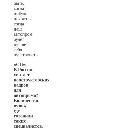
быть,
когда-
нибудь
появится,
тогда
наш
автопром
будет
лучше
себя
чувствовать.
«СП»:
В России
хватает
конструкторских
кадров
для
автопрома?
Количество
вузов,
где
готовили
таких
специалистов,