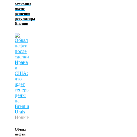
отскочил
после
решения
регулятора
Японии
Новые
Обвал
нефти