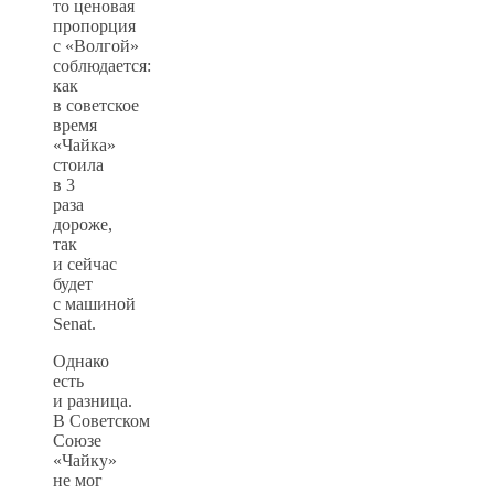
то ценовая
пропорция
с «Волгой»
соблюдается:
как
в советское
время
«Чайка»
стоила
в 3
раза
дороже,
так
и сейчас
будет
с машиной
Senat.
Однако
есть
и разница.
В Советском
Союзе
«Чайку»
не мог