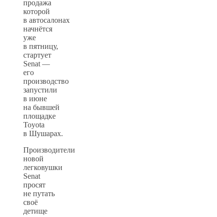
продажа
которой
в автосалонах
начнётся
уже
в пятницу,
стартует
Senat —
его
производство
запустили
в июне
на бывшей
площадке
Toyota
в Шушарах.
Производители
новой
легковушки
Senat
просят
не путать
своё
детище