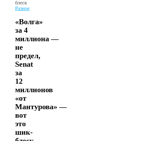
Разное
«Волга»
за 4
миллиона —
не
предел,
Senat
за
12
миллионов
«от
Мантурова» —
вот
это
шик-
блеск