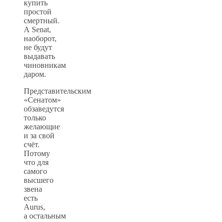
купить
простой
смертный.
А Senat,
наоборот,
не будут
выдавать
чиновникам
даром.
Представительским
«Сенатом»
обзаведутся
только
желающие
и за свой
счёт.
Потому
что для
самого
высшего
звена
есть
Aurus,
а остальным