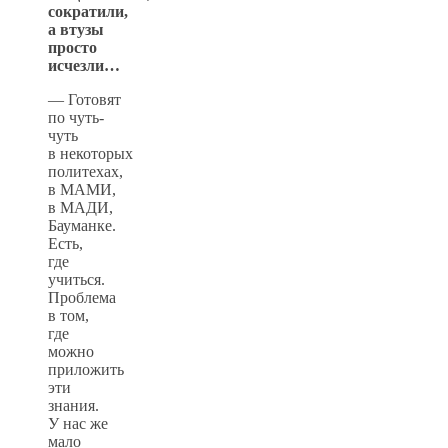
сократили,
а втузы
просто
исчезли…
— Готовят
по чуть-
чуть
в некоторых
политехах,
в МАМИ,
в МАДИ,
Бауманке.
Есть,
где
учиться.
Проблема
в том,
где
можно
приложить
эти
знания.
У нас же
мало