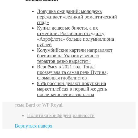
Ловушка ожиданий: молодежь
переживает «великий романтический
спад»
Купил дешевые билеты, а их
отменили. Россиянин отсудил у
«Аэрофлота» больше полумиллиона
рублей
Колумбийские картели направляют
боевиков на Украину: «число
терактов резко вырастет»
Вернёмся в 2021 год. Тогда
прозвучала та самая речь Путина,
сломавшая глобалистов
85% россиян делают покупки на
маркетплейсах в первый же день
после зачисления зарплаты
тема Bard от
WP Royal
.
Политика конфиденциальности
Вернуться наверх