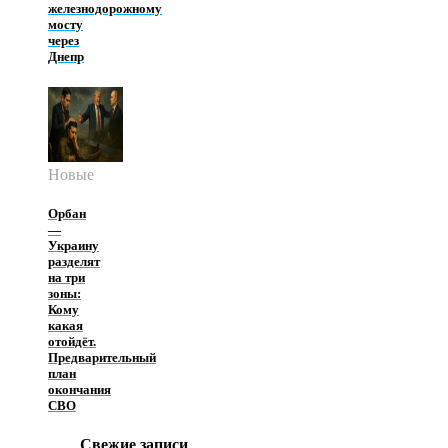
железнодорожному
мосту
через
Днепр
Новые
Орбан
—
Украину
разделят
на три
зоны:
Кому
какая
отойдёт.
Предварительный
план
окончания
СВО
Свежие записи