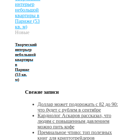
Новые
Творческий
интерьер
небольшой
квартиры
в
Париже
(53 кв.
м)
Свежие записи
Доллар может подорожать с 82 до 90:
что будет с рублем в сентябре
Кардиолог Аскаров рассказал, что
людям с повышенным давлением
можно пить кофе
Премиальное чтиво: топ полезных
книг для криптотрейдеров