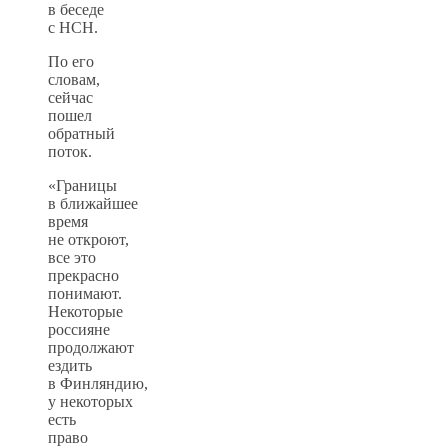
в беседе
с НСН.
По его
словам,
сейчас
пошел
обратный
поток.
«Границы
в ближайшее
время
не откроют,
все это
прекрасно
понимают.
Некоторые
россияне
продолжают
ездить
в Финляндию,
у некоторых
есть
право