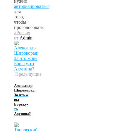
нужно
авторизироваться
для
того,
чтобы
проголосовать.
#Россия
от
Admin
Предыдущие
Александр
Широкорад:
За что ж
вы
Борьку-
то
Акунина?