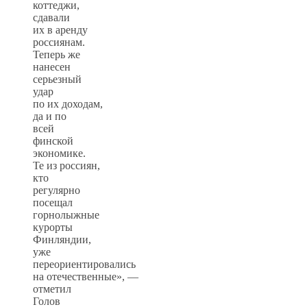
коттеджи,
сдавали
их в аренду
россиянам.
Теперь же
нанесен
серьезный
удар
по их доходам,
да и по
всей
финской
экономике.
Те из россиян,
кто
регулярно
посещал
горнолыжные
курорты
Финляндии,
уже
переориентировались
на отечественные», —
отметил
Голов