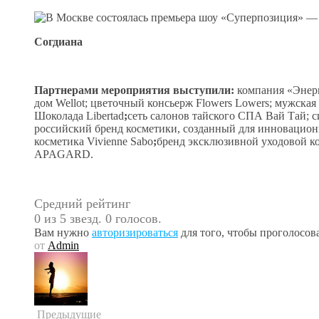
Согдиана
Партнерами мероприятия выступили:
компания «Энерг
дом Wellot; цветочный консьерж Flowers Lowers; мужска
Шоколада
Libertad
;
сеть салонов тайского СПА Вай Тай;
российский бренд косметики, созданный для инновационно
косметика Vivienne Sabo
;
бренд эксклюзивной уходовой к
APAGARD.
Средний рейтинг
0 из 5 звезд. 0 голосов.
Вам нужно
авторизироваться
для того, чтобы проголосова
от
Admin
Предыдущие