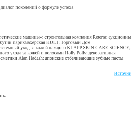
етические машины»; строительная компания Reterra; аукционн
я бутик-парикмахерская KULT; Торговый Дом
 системный уход за кожей каждого KLAPP SKIN CARE SCIENCE;
го ухода за кожей и волосами Holly Polly; декоративная
осметики Alan Hadash; японские отбеливающие зубные пасты
Источн
ть.