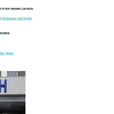
 и что можно сделать
рганов