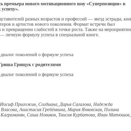
ась премьера нового мотивационного шоу «Суперпозиция» в
 успеху».
ставителей разных возрастов и профессий — звезд эстрады, ки
ктеров и артистов нового поколения. Формат встречи был
в и превращении слабостей в точки роста. Также на мероприятии
 — личную формулу успеха в специальной книге.
 Гриша Грищук с родителями
 Иосиф Пригожин, Согдиана, Дарья Сагалова, Надежда
 Власова, Анастасия Гребёнкина, Мария Янковская, Полина
а Каграманян, Саша Новиков, Таисия Курбатова, Иван Матюшов,