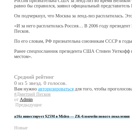
Россия признательна США за ленд-лиз во время Великой 
равно бы справился, заявил официальный представитель
Он подчеркнул, что Москва за ленд-лиз расплатилась. Эт
«И за него расплатилась Россия… В 2006 году президен
Песков.
По его словам, РФ признательна союзникам СССР в годы
Ранее спецпосланник президента США Стивен Уиткофф 
местом».
Средний рейтинг
0 из 5 звезд. 0 голосов.
Вам нужно
авторизироваться
для того, чтобы проголосова
#Дмитрий Песков
от
Admin
Предыдущие
a16z инвестирует $25M в Miden — ZK-блокчейн нового поколения
Новые