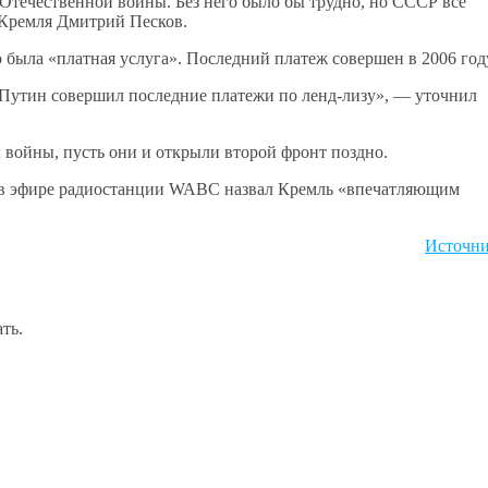
Отечественной войны. Без него было бы трудно, но СССР все
 Кремля Дмитрий Песков.
о была «платная услуга». Последний платеж совершен в 2006 год
т Путин совершил последние платежи по ленд-лизу», — уточнил
 войны, пусть они и открыли второй фронт поздно.
в эфире радиостанции WABC назвал Кремль «впечатляющим
Источн
ть.