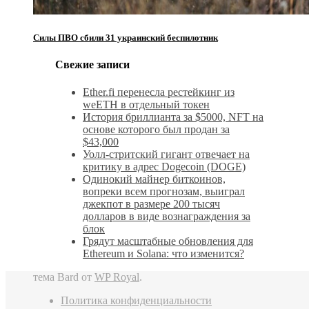
Силы ПВО сбили 31 украинский беспилотник
Свежие записи
Ether.fi перенесла рестейкинг из
weETH в отдельный токен
История бриллианта за $5000, NFT на
основе которого был продан за
$43,000
Уолл-стритский гигант отвечает на
критику в адрес Dogecoin (DOGE)
Одинокий майнер биткоинов,
вопреки всем прогнозам, выиграл
джекпот в размере 200 тысяч
долларов в виде вознаграждения за
блок
Грядут масштабные обновления для
Ethereum и Solana: что изменится?
тема Bard от
WP Royal
.
Политика конфиденциальности