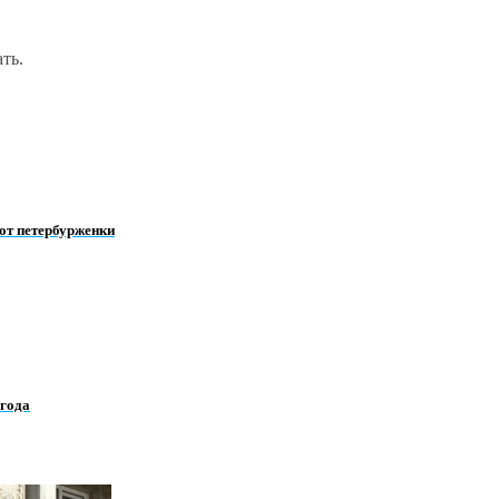
ть.
от петербурженки
 года