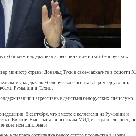
еспублики «поддерживал агрессивные действия белорусских
ер-министр страны Дональд Туск в своем аккаунте в соцсети X
недельник задержало «белорусского агента». Премьер уточнил,
лужбами Румынии и Чехии.
поддерживавший агрессивные действия белорусских спецслужб
едельник, 8 сентября, что вместе с коллегами из Румынии и
сеть в Европе. Высылаемый чешским МИД из страны человек, п
прикрытием дипломата.
оной нон грата сотрудника белорусского посольства в Праге.