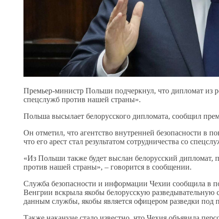
Премьер-министр Польши подчеркнул, что дипломат из р
спецслужб против нашей страны».
Польша высылает белорусского дипломата, сообщил премь
Он отметил, что агентство внутренней безопасности в по
что его арест стал результатом сотрудничества со спецс
«Из Польши также будет выслан белорусский дипломат, 
против нашей страны», – говорится в сообщении.
Служба безопасности и информации Чехии сообщила в пон
Венгрии вскрыла якобы белорусскую разведывательную 
данным службы, якобы является офицером разведки под 
Также накануне стало известно, что Чехия объявила перс