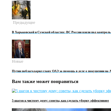
Предыдущие
В Харьковской и Сумской областях: ВС России взяли под контроль
Новые
Путин поблагодарил главу ОАЭ за помощь в деле о покушении на 
Вам также может понравиться
5 шагов к чистому дому: советы, как сделать уборку эффективнее