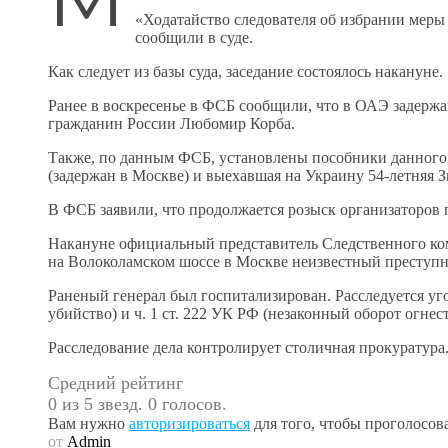
«Ходатайство следователя об избрании меры
сообщили в суде.
Как следует из базы суда, заседание состоялось накануне.
Ранее в воскресенье в ФСБ сообщили, что в ОАЭ задерж
гражданин России Любомир Корба.
Также, по данным ФСБ, установлены пособники данного 
(задержан в Москве) и выехавшая на Украину 54-летняя 
В ФСБ заявили, что продолжается розыск организаторов 
Накануне официальный представитель Следственного ком
на Волоколамском шоссе в Москве неизвестный преступни
Раненый генерал был госпитализирован. Расследуется угол
убийство) и ч. 1 ст. 222 УК РФ (незаконный оборот огнес
Расследование дела контролирует столичная прокуратура
Средний рейтинг
0 из 5 звезд. 0 голосов.
Вам нужно
авторизироваться
для того, чтобы проголосова
от
Admin