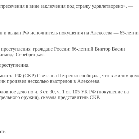
 пресечения в виде заключения под стражу удовлетворено», —
ан и выдан РФ исполнитель покушения на Алексеева — 65-летн
преступления, граждане России: 66-летний Виктор Васин
Зинаида Серебрицкая.
преступления.
итета РФ (СКР) Светлана Петренко сообщала, что в жилом дом
к произвел несколько выстрелов в Алексеева.
овное дело по ч. 3 ст. 30, ч. 1 ст. 105 УК РФ (покушение на
трельного оружия), сказала представитель СКР.
.
ть.