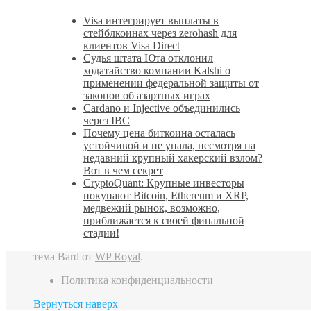
Visa интегрирует выплаты в
стейблкоинах через zerohash для
клиентов Visa Direct
Судья штата Юта отклонил
ходатайство компании Kalshi о
применении федеральной защиты от
законов об азартных играх
Cardano и Injective объединились
через IBC
Почему цена биткоина осталась
устойчивой и не упала, несмотря на
недавний крупный хакерский взлом?
Вот в чем секрет
CryptoQuant: Крупные инвесторы
покупают Bitcoin, Ethereum и XRP,
медвежий рынок, возможно,
приближается к своей финальной
стадии!
тема Bard от
WP Royal
.
Политика конфиденциальности
Вернуться наверх