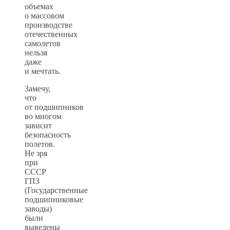
объемах
о массовом
производстве
отечественных
самолетов
нельзя
даже
и мечтать.
Замечу,
что
от подшипников
во многом
зависит
безопасность
полетов.
Не зря
при
СССР
ГПЗ
(Государственные
подшипниковые
заводы)
были
выведены