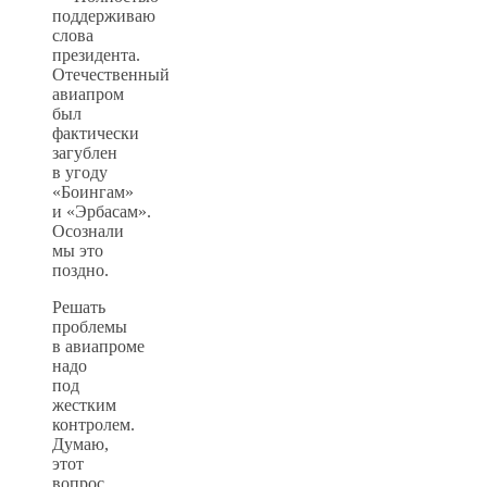
поддерживаю
слова
президента.
Отечественный
авиапром
был
фактически
загублен
в угоду
«Боингам»
и «Эрбасам».
Осознали
мы это
поздно.
Решать
проблемы
в авиапроме
надо
под
жестким
контролем.
Думаю,
этот
вопрос