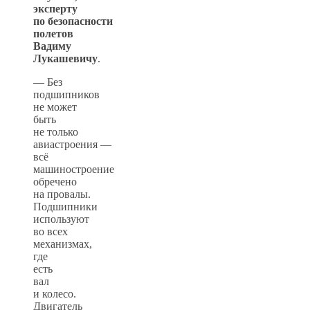
эксперту
по безопасности
полетов
Вадиму
Лукашевичу
.
— Без
подшипников
не может
быть
не только
авиастроения —
всё
машиностроение
обречено
на провалы.
Подшипники
используют
во всех
механизмах,
где
есть
вал
и колесо.
Двигатель