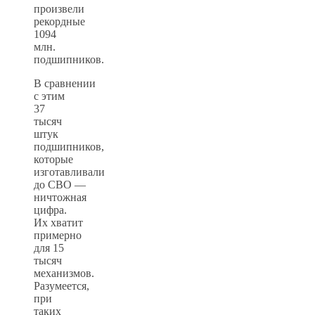
произвели
рекордные
1094
млн.
подшипников.
В сравнении
с этим
37
тысяч
штук
подшипников,
которые
изготавливали
до СВО —
ничтожная
цифра.
Их хватит
примерно
для 15
тысяч
механизмов.
Разумеется,
при
таких