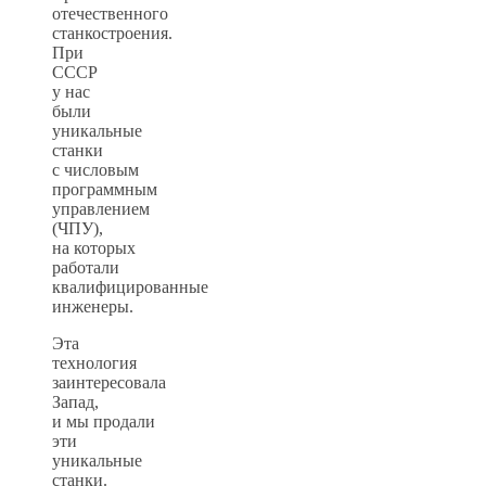
отечественного
станкостроения.
При
СССР
у нас
были
уникальные
станки
с числовым
программным
управлением
(ЧПУ),
на которых
работали
квалифицированные
инженеры.
Эта
технология
заинтересовала
Запад,
и мы продали
эти
уникальные
станки.