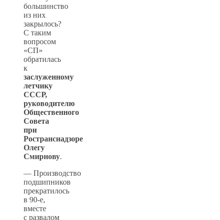
большинство
из них
закрылось?
С таким
вопросом
«СП»
обратилась
к
заслуженному
летчику
СССР,
руководителю
Общественного
Совета
при
Ространснадзоре
Олегу
Смирнову
.
— Производство
подшипников
прекратилось
в 90-е,
вместе
с развалом