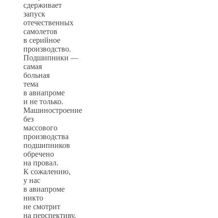
сдерживает
запуск
отечественных
самолетов
в серийное
производство.
Подшипники —
самая
больная
тема
в авиапроме
и не только.
Машиностроение
без
массового
производства
подшипников
обречено
на провал.
К сожалению,
у нас
в авиапроме
никто
не смотрит
на перспективу.