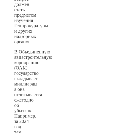
должен
стать
предметом
изучения
Генпрокуратуры
и других
надзорных
органов.
В Объединенную
авиастроительную
корпорацию
(ОАК)
государство
вкладывает
миллиарды,
а она
отчитывается
ежегодно
об
убытках.
Например,
за 2024
год
там