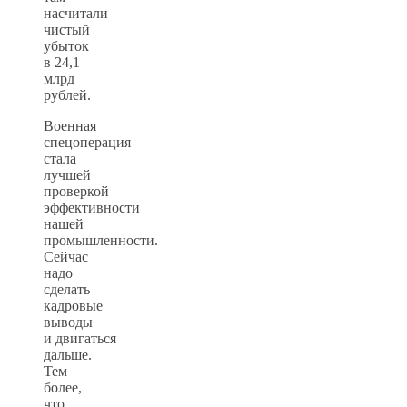
насчитали
чистый
убыток
в 24,1
млрд
рублей.
Военная
спецоперация
стала
лучшей
проверкой
эффективности
нашей
промышленности.
Сейчас
надо
сделать
кадровые
выводы
и двигаться
дальше.
Тем
более,
что