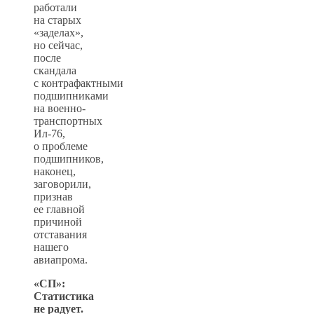
работали
на старых
«заделах»,
но сейчас,
после
скандала
с контрафактными
подшипниками
на военно-
транспортных
Ил-76,
о проблеме
подшипников,
наконец,
заговорили,
признав
ее главной
причиной
отставания
нашего
авиапрома.
«СП»:
Статистика
не радует.