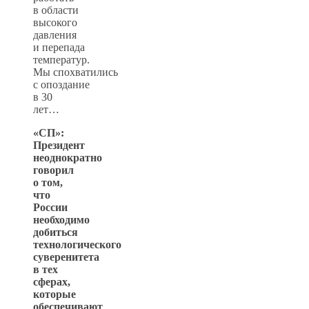
в области
высокого
давления
и перепада
температур.
Мы спохватились
с опоздание
в 30
лет…
«СП»:
Президент
неоднократно
говорил
о том,
что
России
необходимо
добиться
технологического
суверенитета
в тех
сферах,
которые
обеспечивают