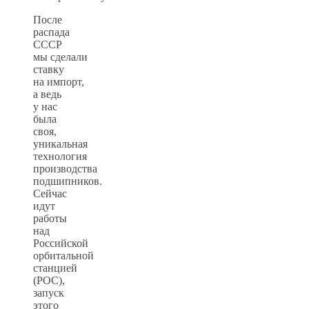
После
распада
СССР
мы сделали
ставку
на импорт,
а ведь
у нас
была
своя,
уникальная
технология
производства
подшипников.
Сейчас
идут
работы
над
Российской
орбитальной
станцией
(РОС),
запуск
этого