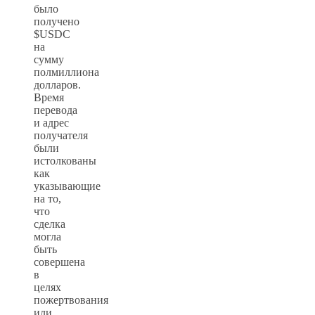
было
получено
$USDC
на
сумму
полмиллиона
долларов.
Время
перевода
и адрес
получателя
были
истолкованы
как
указывающие
на то,
что
сделка
могла
быть
совершена
в
целях
пожертвования
или