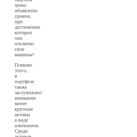
цены:
объявлены
уровни,
при
достижении
которых
они
отключат
свои
машины!
Помимо
этого,
в
портфеле
также
заслуживают
внимания
менее
крупные
активы
в виде
альткоинов.
Среди
активов,