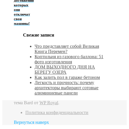
достижении
которых
они
отключат
свои
машины!
Свежие записи
Что представляет собой Великая
Книга Перемен?
Коптильня из газового баллона: 51
фото изготовления
ДОМ ВЫХОДНОГО ДНЯ НА
БЕРЕГУ ОЗЕРА
Как залить пол в гараже бетоном
Легкость и прочность: почему
архитекторы выбирают сотовые
алюминиевые панели
тема Bard от
WP Royal
.
Политика конфиденциальности
Вернуться наверх