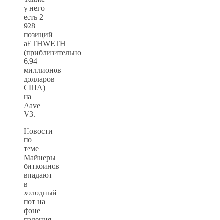
у него
есть 2
928
позиций
aETHWETH
(приблизительно
6,94
миллионов
долларов
США)
на
Aave
V3.
Новости
по
теме
Майнеры
биткоинов
впадают
в
холодный
пот на
фоне
падения