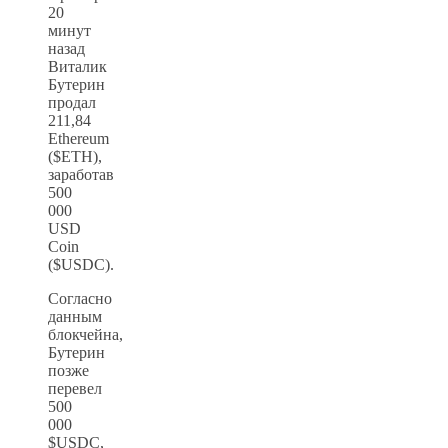
20
минут
назад
Виталик
Бутерин
продал
211,84
Ethereum
($ETH),
заработав
500
000
USD
Coin
($USDC).
Согласно
данным
блокчейна,
Бутерин
позже
перевел
500
000
$USDC,