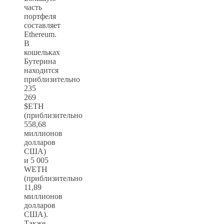
часть
портфеля
составляет
Ethereum.
В
кошельках
Бутерина
находится
приблизительно
235
269
$ETH
(приблизительно
558,68
миллионов
долларов
США)
и 5 005
WETH
(приблизительно
11,89
миллионов
долларов
США).
Также