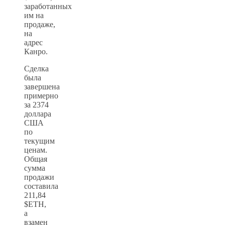
заработанных
им на
продаже,
на
адрес
Канро.
Сделка
была
завершена
примерно
за 2374
доллара
США
по
текущим
ценам.
Общая
сумма
продажи
составила
211,84
$ETH,
а
взамен