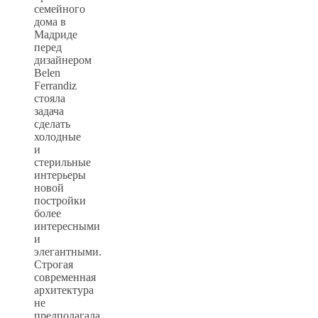
семейного
дома в
Мадриде
перед
дизайнером
Belen
Ferrandiz
стояла
задача
сделать
холодные
и
стерильные
интерьеры
новой
постройки
более
интересными
и
элегантными.
Строгая
современная
архитектура
не
предполагала