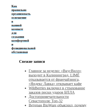
Как
правильно
организовать
освещение
в
ванной
комнате
для
создания
комфортной
и
функциональной
обстановки
Свежие записи
Главное за неделю: «ВкусВилл»
выходит в Калининград, LIMÉ
отказывается от франчайзинга,
«Яндекс Лавка» открывает кафе
Wildberries включил в страхование
заказов риски ударов БПЛА
Достопримечательности
Севастополя: Топ-32
Ветеран BioWare объяснил, почему