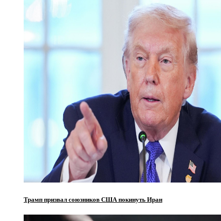
Трамп призвал союзников США покинуть Иран