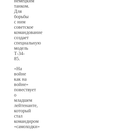
немецким
танком.
Для
борьбы
с ним
советское
командование
создает
специальную
модель
Т-34-
85.
«На
войне
как на
войне»
повествует
о
младшем
лейтенанте,
который
стал
командиром
«самоходки»