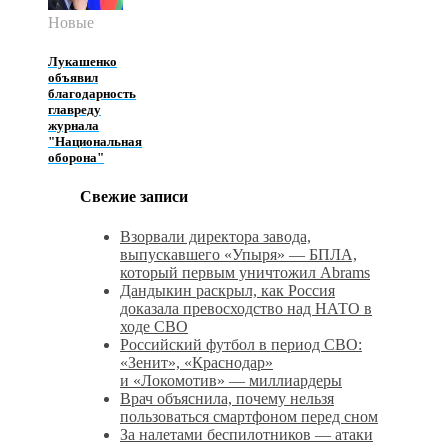
Новые
Лукашенко
объявил
благодарность
главреду
журнала
"Национальная
оборона"
Свежие записи
Взорвали директора завода,
выпускавшего «Упыря» — БПЛА,
который первым уничтожил Abrams
Дандыкин раскрыл, как Россия
доказала превосходство над НАТО в
ходе СВО
Российский футбол в период СВО:
«Зенит», «Краснодар»
и «Локомотив» — миллиардеры
Врач объяснила, почему нельзя
пользоваться смартфоном перед сном
За налетами беспилотников — атаки