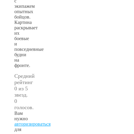
с
экипажем
опытных
бойцов.
Картина
раскрывает
их
боевые
и
повседневные
будни
на
фронте.
Средний
рейтинг
0 из 5
звезд.
0
голосов.
Вам
нужно
авторизироваться
для