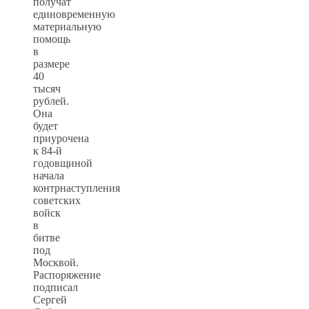
получат
единовременную
материальную
помощь
в
размере
40
тысяч
рублей.
Она
будет
приурочена
к 84-й
годовщиной
начала
контрнаступления
советских
войск
в
битве
под
Москвой.
Распоряжение
подписал
Сергей