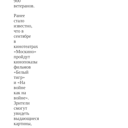
900
ветеранов.
Ранее
стало
известно,
что в
сентябре
в
кинотеатрах
«Москино»
пройдут
кинопоказы
фильмов
«Белый
тигр»
и «На
войне
как на
войне».
Зрители
смогут
увидеть
выдающиеся
картины,