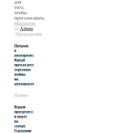
для
того,
чтобы
проголосовать.
#Бразилия
от
Admin
Предыдущие
Прорыв
в
автопроме:
Китай
преодолеет
торговые
войны
на
автопилоте
Новые
Взрыв
прогремел
в порту
на
севере
Германии