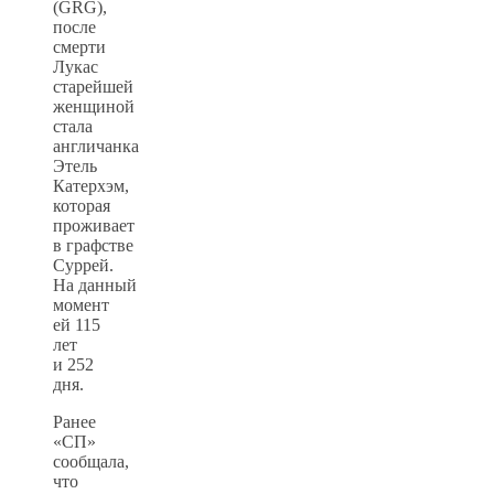
(GRG),
после
смерти
Лукас
старейшей
женщиной
стала
англичанка
Этель
Катерхэм,
которая
проживает
в графстве
Суррей.
На данный
момент
ей 115
лет
и 252
дня.
Ранее
«СП»
сообщала,
что