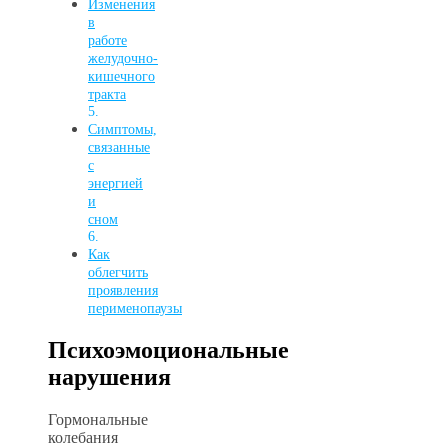
Изменения
в
работе
желудочно-
кишечного
тракта
Симптомы,
связанные
с
энергией
и
сном
Как
облегчить
проявления
перименопаузы
Психоэмоциональные
нарушения
Гормональные
колебания