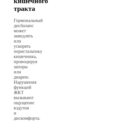
кишечного
тракта
Гормональный
дисбаланс
может
замедлять
или
ускорять
перистальтику
кишечника,
провоцируя
запоры
или
диарею.
Нарушения
функций
ЖКТ
вызывают
ощущение
вздутия
и
дискомфорта.