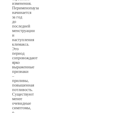
изменения.
Перименопауза
начинается
за год
до
последней
менструации
и
наступления
климакса.
Это
период
сопровождают
ярко
выраженные
признаки
–
приливы,
повышенная
потливость.
Существуют
менее
очевидные
симптомы,
о