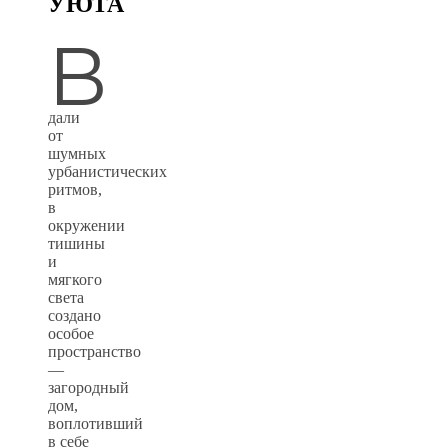
УЮТА
В
дали
от
шумных
урбанистических
ритмов,
в
окружении
тишины
и
мягкого
света
создано
особое
пространство
—
загородный
дом,
воплотивший
в себе