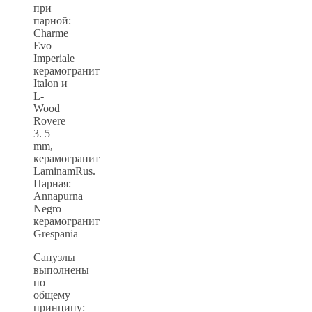
при
парной:
Charme
Evo
Imperiale
керамогранит
Italon и
L-
Wood
Rovere
3. 5
mm,
керамогранит
LaminamRus.
Парная:
Annapurna
Negro
керамогранит
Grespania
Санузлы
выполнены
по
общему
принципу: