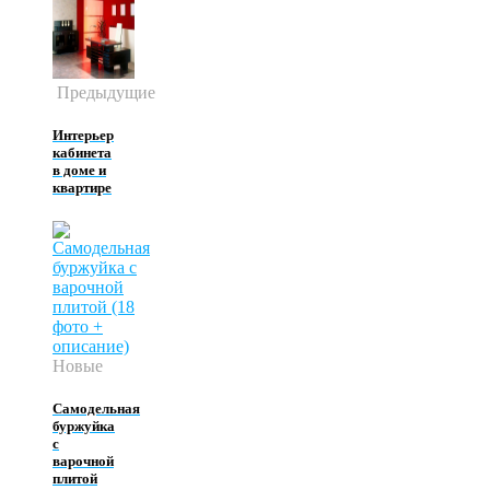
Предыдущие
Интерьер
кабинета
в доме и
квартире
Новые
Самодельная
буржуйка
с
варочной
плитой