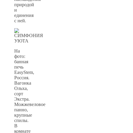
природой
и
единения
с ней.
На
фото:
банная
печь
EasyStem,
Россия.
Вагонка
Ольха,
сорт
Экстра.
Можжевеловое
панно,
крупные
спилы.
В
комнате