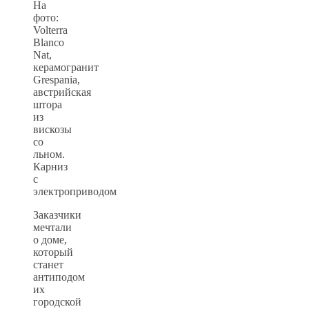
На
фото:
Volterra
Blanco
Nat,
керамогранит
Grespania,
австрийская
штора
из
вискозы
со
льном.
Карниз
с
электроприводом
Заказчики
мечтали
о доме,
который
станет
антиподом
их
городской