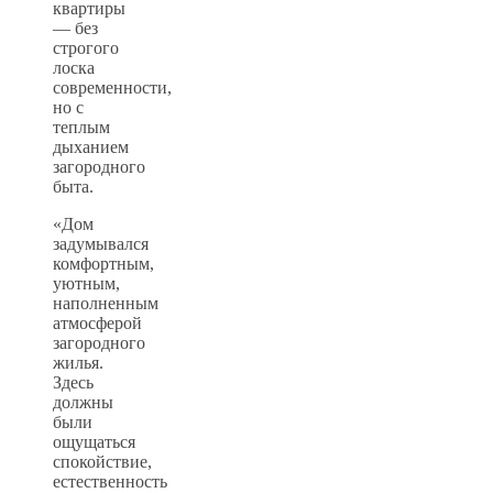
квартиры
— без
строгого
лоска
современности,
но с
теплым
дыханием
загородного
быта.
«Дом
задумывался
комфортным,
уютным,
наполненным
атмосферой
загородного
жилья.
Здесь
должны
были
ощущаться
спокойствие,
естественность