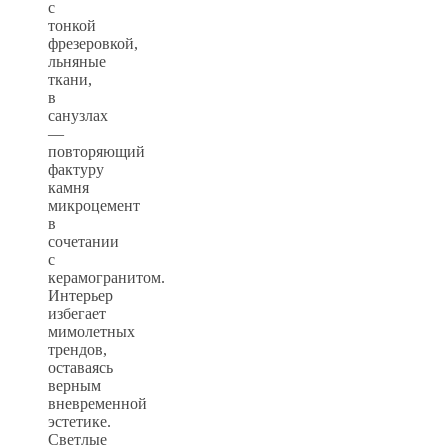
с
тонкой
фрезеровкой,
льняные
ткани,
в
санузлах
—
повторяющий
фактуру
камня
микроцемент
в
сочетании
с
керамогранитом.
Интерьер
избегает
мимолетных
трендов,
оставаясь
верным
вневременной
эстетике.
Светлые