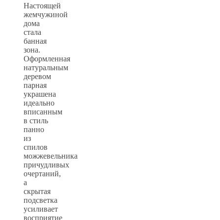
Настоящей
жемчужиной
дома
стала
банная
зона.
Оформленная
натуральным
деревом
парная
украшена
идеально
вписанным
в стиль
панно
из
спилов
можжевельника
причудливых
очертаний,
а
скрытая
подсветка
усиливает
восприятие