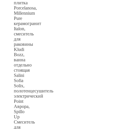
плитка
Porcelanosa,
Millennium
Pure
керамогранит
Italon,
смеситель
для
раковины
Kludi
Bozz,
ванна
отдельно
стоящая
Salini
Sofia
Solix,
полотенцесушитель
электрический
Point
Аврора,
Spillo
Up
Смеситель
для