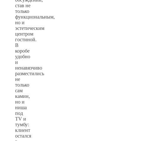
став не
только
функциональным,
но и
эстетическим
центром
гостиной.
В
коробе
удобно
и
ненавязчиво
разместились
не
только
сам
камин,
но и
ниша
под
TV и
тумбу:
клиент
остался