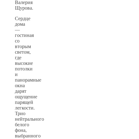
Валерия
Щурова.
Сердце
дома
—
гостиная
со
вторым
светом,
где
высокие
потолки
и
панорамные
окна
дарят
ощущение
парящей
легкости.
Трио
нейтрального
белого
фона,
выбранного