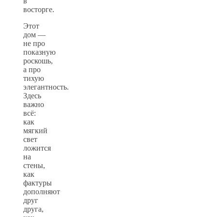
в
восторге.
Этот
дом —
не про
показную
роскошь,
а про
тихую
элегантность.
Здесь
важно
всё:
как
мягкий
свет
ложится
на
стены,
как
фактуры
дополняют
друг
друга,