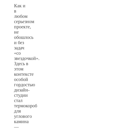
Как и
в
любом
серьезном
проекте,
не
обошлось
и без
задач
«со
звездочкой».
Здесь в
этом
контексте
особой
гордостью
дизайн-
студии
стал
термокороб
для
углового
камина
—