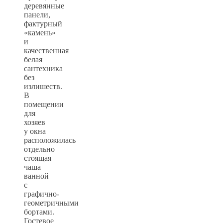
деревянные
панели,
фактурный
«камень»
и
качественная
белая
сантехника
без
излишеств.
В
помещении
для
хозяев
у окна
расположилась
отдельно
стоящая
чаша
ванной
с
графично-
геометричными
бортами.
Гостевое