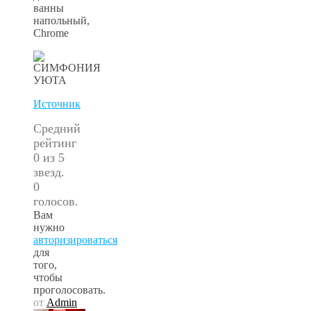
ванны
напольный,
Chrome
Источник
Средний
рейтинг
0 из 5
звезд.
0
голосов.
Вам
нужно
авторизироваться
для
того,
чтобы
проголосовать.
от
Admin