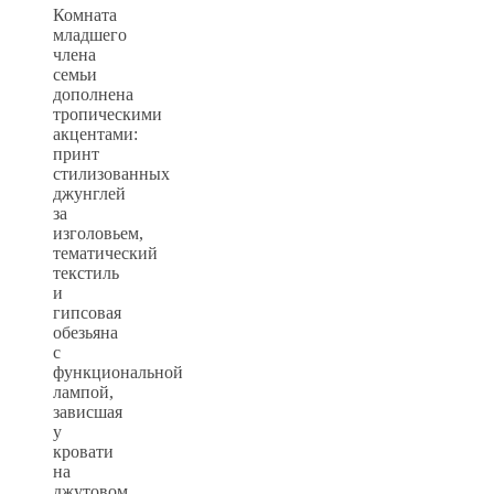
Комната
младшего
члена
семьи
дополнена
тропическими
акцентами:
принт
стилизованных
джунглей
за
изголовьем,
тематический
текстиль
и
гипсовая
обезьяна
с
функциональной
лампой,
зависшая
у
кровати
на
джутовом