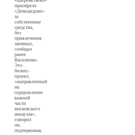
«Шереметьево»
приобрело
«Домодедово»
за
собственные
средства,
без
привлечения
заемных,
сообщал
ранее
Василенко.
Это
бизнес-
проект,
«направленный
на
оздоровление
важной
части
московского
авиаузла»,
говорил
он,
подчеркивая,