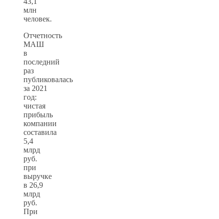
43,1
млн
человек.
Отчетность
МАШ
в
последний
раз
публиковалась
за 2021
год:
чистая
прибыль
компании
составила
5,4
млрд
руб.
при
выручке
в 26,9
млрд
руб.
При