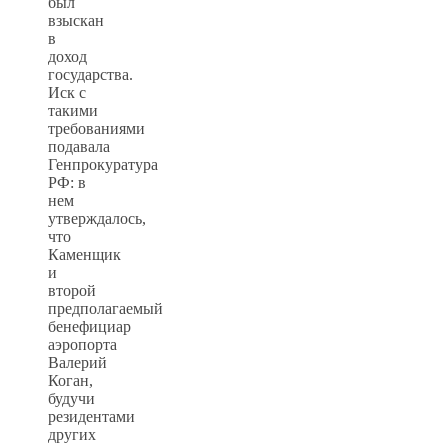
был
взыскан
в
доход
государства.
Иск с
такими
требованиями
подавала
Генпрокуратура
РФ: в
нем
утверждалось,
что
Каменщик
и
второй
предполагаемый
бенефициар
аэропорта
Валерий
Коган,
будучи
резидентами
других