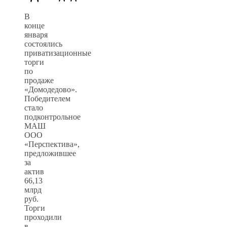
В
конце
января
состоялись
приватизационные
торги
по
продаже
«Домодедово».
Победителем
стало
подконтрольное
МАШ
ООО
«Перспектива»,
предложившее
за
актив
66,13
млрд
руб.
Торги
проходили
в