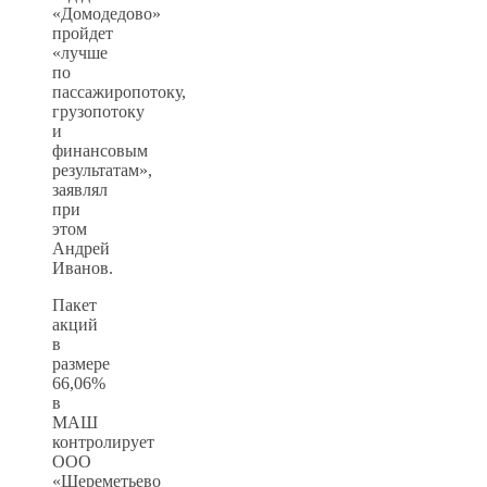
«Домодедово»
пройдет
«лучше
по
пассажиропотоку,
грузопотоку
и
финансовым
результатам»,
заявлял
при
этом
Андрей
Иванов.
Пакет
акций
в
размере
66,06%
в
МАШ
контролирует
ООО
«Шереметьево