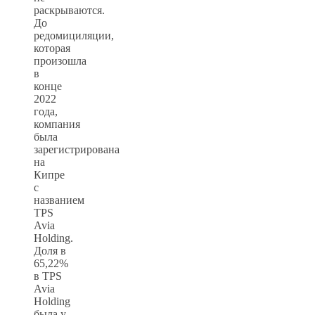
раскрываются.
До
редомициляции,
которая
произошла
в
конце
2022
года,
компания
была
зарегистрирована
на
Кипре
с
названием
TPS
Avia
Holding.
Доля в
65,22%
в TPS
Avia
Holding
была у