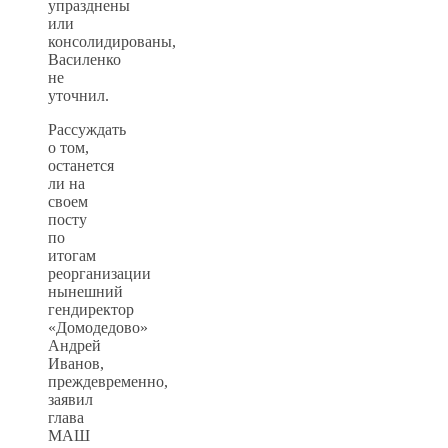
упразднены
или
консолидированы,
Василенко
не
уточнил.
Рассуждать
о том,
останется
ли на
своем
посту
по
итогам
реорганизации
нынешний
гендиректор
«Домодедово»
Андрей
Иванов,
преждевременно,
заявил
глава
МАШ