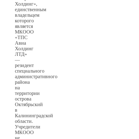
Холдинг»,
единственным
владельцем
которого
является
МКООО
«ТПС
Авиа
Холдинг
ЛТД»
—
резидент
специального
административного
района
на
территории
острова
Октябрьский
в
Калининградской
области.
Учредители
МКООО
не