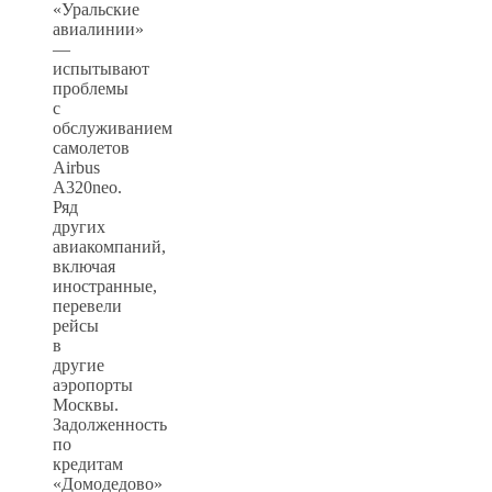
«Уральские
авиалинии»
—
испытывают
проблемы
с
обслуживанием
самолетов
Airbus
A320neo.
Ряд
других
авиакомпаний,
включая
иностранные,
перевели
рейсы
в
другие
аэропорты
Москвы.
Задолженность
по
кредитам
«Домодедово»