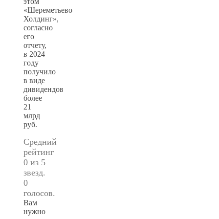
этом
«Шереметьево
Холдинг»,
согласно
его
отчету,
в 2024
году
получило
в виде
дивидендов
более
21
млрд
руб.
Средний
рейтинг
0 из 5
звезд.
0
голосов.
Вам
нужно