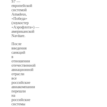
S7 —
европейской
системой
Amadeus,
«Победа»
(лоукостер
«Аэрофлота») —
американской
Navitare.
После
введения
санкций
в
отношении
отечественной
авиационной
отрасли
все
российские
авиакомпании
перешли
на
российские
системы