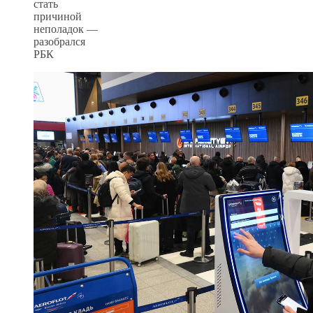
стать
причиной
неполадок —
разобрался
РБК