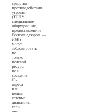
средства
противодействия
угрозам
(ТСПУ,
специальное
оборудование,
предоставленное
Роскомнадзором. —
РБК
)
могут
заблокировать
не
только
целевой
ресурс,
но и
соседние
IP-
адреса
или
целые
сетевые
диапазоны,
если
они