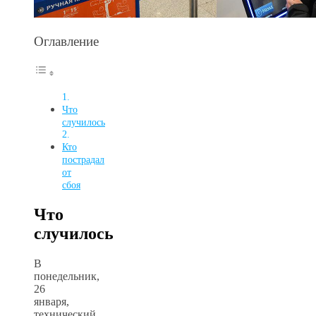
Оглавление
Что
случилось
Кто
пострадал
от
сбоя
Что
случилось
В
понедельник,
26
января,
технический