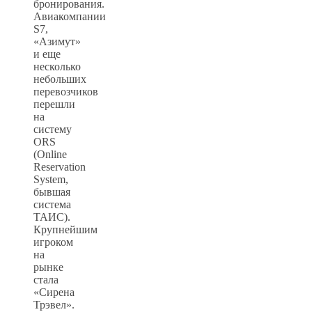
бронирования.
Авиакомпании
S7,
«Азимут»
и еще
несколько
небольших
перевозчиков
перешли
на
систему
ORS
(Online
Reservation
System,
бывшая
система
ТАИС).
Крупнейшим
игроком
на
рынке
стала
«Сирена
Трэвел».