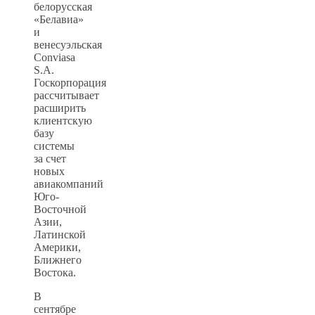
белорусская
«Белавиа»
и
венесуэльская
Conviasa
S.A.
Госкорпорация
рассчитывает
расширить
клиентскую
базу
системы
за счет
новых
авиакомпаний
Юго-
Восточной
Азии,
Латинской
Америки,
Ближнего
Востока.
В
сентябре