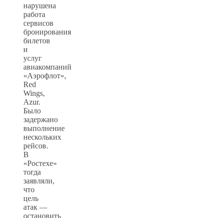
нарушена
работа
сервисов
бронирования
билетов
и
услуг
авиакомпаний
«Аэрофлот»,
Red
Wings,
Azur.
Было
задержано
выполнение
нескольких
рейсов.
В
«Ростехе»
тогда
заявляли,
что
цель
атак —
остановить