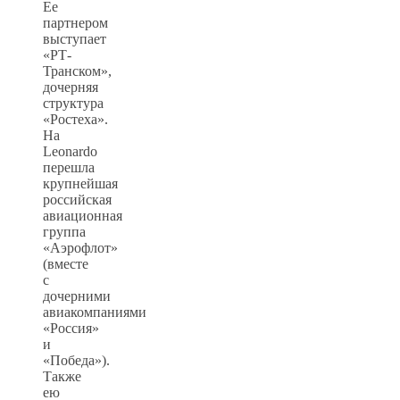
Ее
партнером
выступает
«РТ-
Транском»,
дочерняя
структура
«Ростеха».
На
Leonardo
перешла
крупнейшая
российская
авиационная
группа
«Аэрофлот»
(вместе
с
дочерними
авиакомпаниями
«Россия»
и
«Победа»).
Также
ею