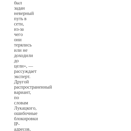
был
задан
неверный
путь в
сети,
из-за
чего
они
терялись
или не
доходили
до
цели», —
рассуждает
эксперт.
Другой
распространенный
вариант,
по
словам
Лукацкого,
ошибочные
блокировки
IP-
адресов,