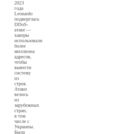
2023
года
Leonardo
подверглась
DDoS-
атаке —
хакеры
использовали
более
миллиона
адресов,
чтобы
вывести
систему
из
строя.
Атаки
велись
из
зарубежных
стран,
в том
числе с
Украины.
Была