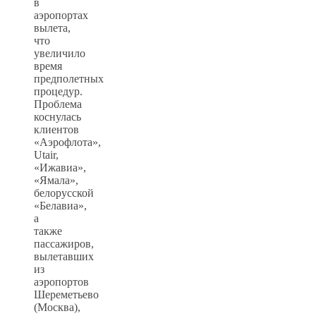
в
аэропортах
вылета,
что
увеличило
время
предполетных
процедур.
Проблема
коснулась
клиентов
«Аэрофлота»,
Utair,
«Ижавиа»,
«Ямала»,
белорусской
«Белавиа»,
а
также
пассажиров,
вылетавших
из
аэропортов
Шереметьево
(Москва),