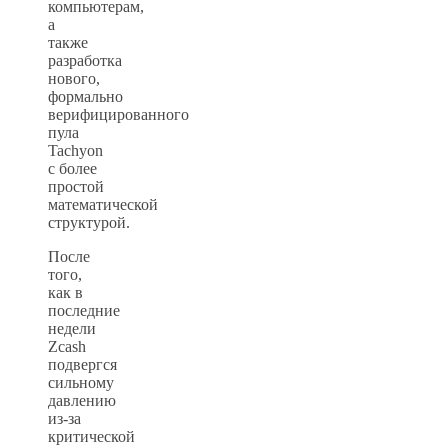
компьютерам,
а
также
разработка
нового,
формально
верифицированного
пула
Tachyon
с более
простой
математической
структурой.
После
того,
как в
последние
недели
Zcash
подвергся
сильному
давлению
из-за
критической