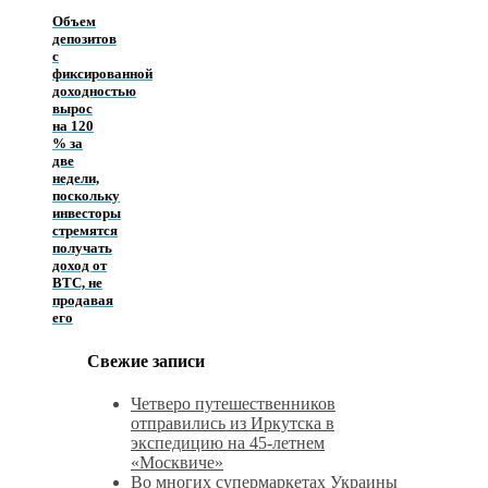
Объем
депозитов
с
фиксированной
доходностью
вырос
на 120
% за
две
недели,
поскольку
инвесторы
стремятся
получать
доход от
BTC, не
продавая
его
Свежие записи
Четверо путешественников
отправились из Иркутска в
экспедицию на 45-летнем
«Москвиче»
Во многих супермаркетах Украины