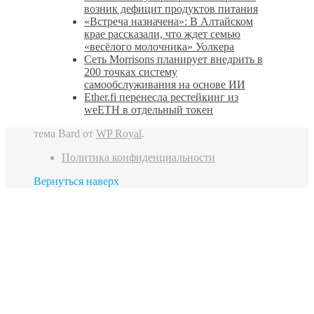
возник дефицит продуктов питания
«Встреча назначена»: В Алтайском
крае рассказали, что ждет семью
«весёлого молочника» Уолкера
Сеть Morrisons планирует внедрить в
200 точках систему
самообслуживания на основе ИИ
Ether.fi перенесла рестейкинг из
weETH в отдельный токен
тема Bard от
WP Royal
.
Политика конфиденциальности
Вернуться наверх