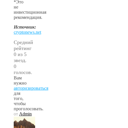
*Это
не
инвестиционная
рекомендация.
Источник:
cryptonews.net
Средний
рейтинг
0 из 5
звезд.
0
голосов.
Вам
нужно
авторизироваться
для
того,
чтобы
проголосовать.
от
Admin