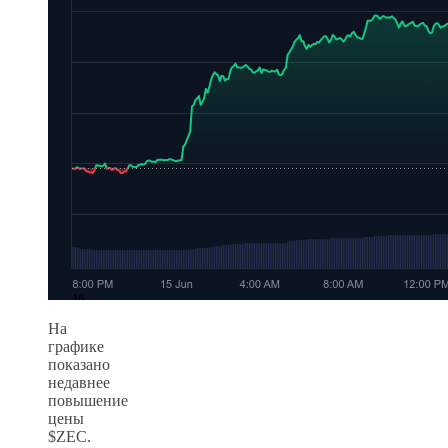
На
графике
показано
недавнее
повышение
цены
$ZEC.