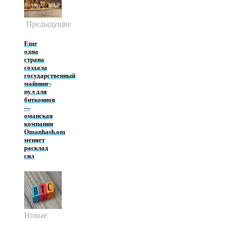
Предыдущие
Еще
одна
страна
создала
государственный
майнинг-
пул для
биткоинов
—
оманская
компания
Omanhash.om
меняет
расклад
сил
Новые