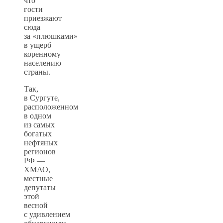
что
гости
приезжают
сюда
за «плюшками»
в ущерб
коренному
населению
страны.
Так,
в Сургуте,
расположенном
в одном
из самых
богатых
нефтяных
регионов
РФ —
ХМАО,
местные
депутаты
этой
весной
с удивлением