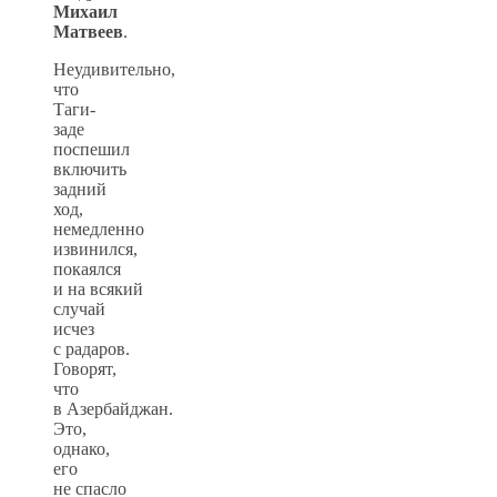
Михаил
Матвеев
.
Неудивительно,
что
Таги-
заде
поспешил
включить
задний
ход,
немедленно
извинился,
покаялся
и на всякий
случай
исчез
с радаров.
Говорят,
что
в Азербайджан.
Это,
однако,
его
не спасло