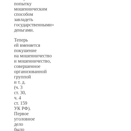
попытку
мошенническим
способом
завладеть
государственными»
деньгами.
Теперь
ей вменяется
покушение
на мошенничество
и мошенничество,
совершенное
организованной
группой
и т. д.
(ч. 3
ст. 30,
ч. 4
ст. 159
УК РФ).
Первое
уголовное
дело
было