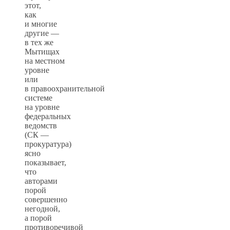
этот,
как
и многие
другие —
в тех же
Мытищах
на местном
уровне
или
в правоохранительной
системе
на уровне
федеральных
ведомств
(СК —
прокуратура)
ясно
показывает,
что
авторами
порой
совершенно
негодной,
а порой
противоречивой