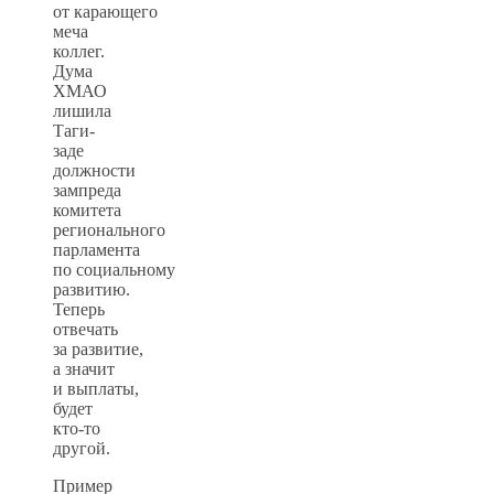
от карающего
меча
коллег.
Дума
ХМАО
лишила
Таги-
заде
должности
зампреда
комитета
регионального
парламента
по социальному
развитию.
Теперь
отвечать
за развитие,
а значит
и выплаты,
будет
кто-то
другой.
Пример