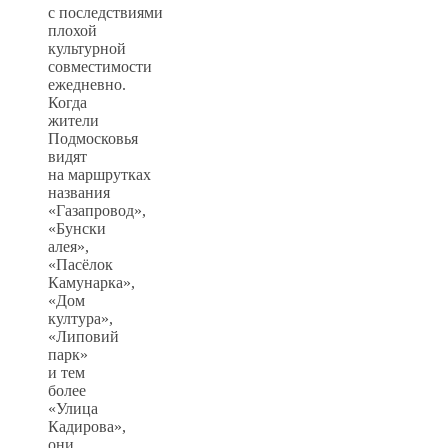
с последствиями
плохой
культурной
совместимости
ежедневно.
Когда
жители
Подмосковья
видят
на маршрутках
названия
«Газапровод»,
«Бунски
алея»,
«Пасёлок
Камунарка»,
«Дом
култура»,
«Липовий
парк»
и тем
более
«Улица
Кадирова»,
они