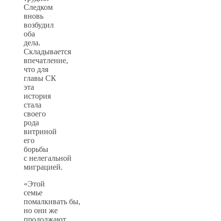
Следком
вновь
возбудил
оба
дела.
Складывается
впечатление,
что для
главы СК
эта
история
стала
своего
рода
витриной
его
борьбы
с нелегальной
миграцией.
«Этой
семье
помалкивать бы,
но они же
продолжают