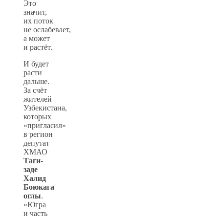
Это
значит,
их поток
не ослабевает,
а может
и растёт.
И будет
расти
дальше.
За счёт
жителей
Узбекистана,
которых
«пригласил»
в регион
депутат
ХМАО
Таги-
заде
Халид
Боюкага
оглы
.
«Югра
и часть