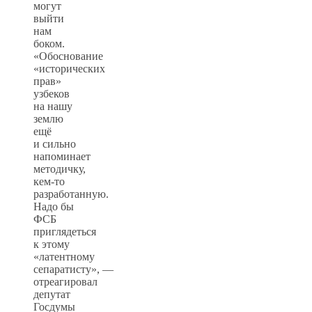
могут
выйти
нам
боком.
«Обоснование
«исторических
прав»
узбеков
на нашу
землю
ещё
и сильно
напоминает
методичку,
кем-то
разработанную.
Надо бы
ФСБ
приглядеться
к этому
«латентному
сепаратисту», —
отреагировал
депутат
Госдумы