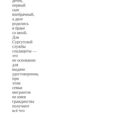
детей,
первый
сын
внебрачный,
а двое
родились
в браке
со мной.
Для
Сургутской
службы
соцзащиты —
это
не основание
для
выдачи
удостоверения,
при
этом
семьи
мигрантов
не имея
гражданства
получают
всё что