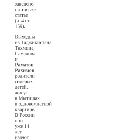
заведено
по той же
статье
(ч. 4 ст.
159).
Выходцы
из Таджикистана
Тахмина
Самадова
и
Рамазон
Рахимов
—
родители
семерых
детей,
живут
в Мытищах
в однокомнатной
квартире.
В России
они
уже 14
лет,
имеют