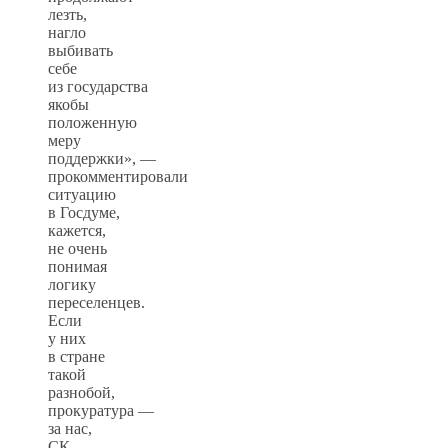
лезть,
нагло
выбивать
себе
из государства
якобы
положенную
меру
поддержки», —
прокомментировали
ситуацию
в Госдуме,
кажется,
не очень
понимая
логику
переселенцев.
Если
у них
в стране
такой
разнобой,
прокуратура —
за нас,
СК —