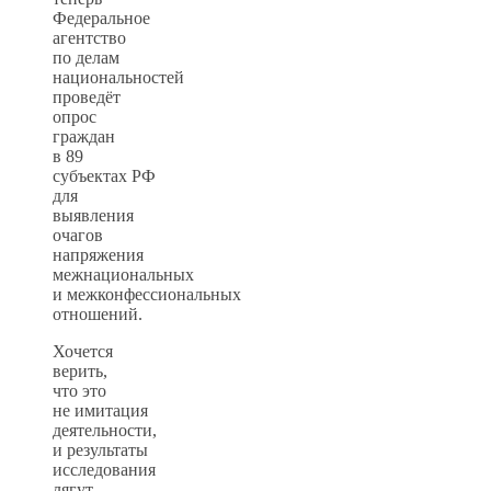
Федеральное
агентство
по делам
национальностей
проведёт
опрос
граждан
в 89
субъектах РФ
для
выявления
очагов
напряжения
межнациональных
и межконфессиональных
отношений.
Хочется
верить,
что это
не имитация
деятельности,
и результаты
исследования
лягут