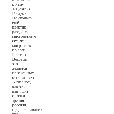
к нему
депутатов
Госдумы.
Но сколько
ещё
квартир
раздаётся
многодетным
семьям
мигрантов
по всей
России?
Везде ли
это
делается
на законных
основаниях?
А главное,
как это
выглядит
с точки
зрения
россиян,
предполагающих,