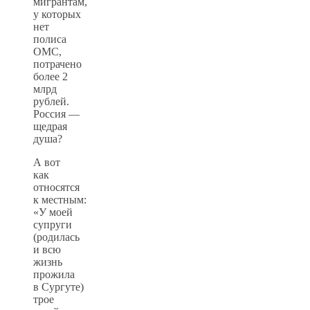
мигрантам,
у которых
нет
полиса
ОМС,
потрачено
более 2
млрд
рублей.
Россия —
щедрая
душа?
А вот
как
относятся
к местным:
«У моей
супруги
(родилась
и всю
жизнь
прожила
в Сургуте)
трое