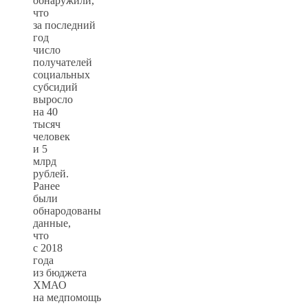
обнаружили,
что
за последний
год
число
получателей
социальных
субсидий
выросло
на 40
тысяч
человек
и 5
млрд
рублей.
Ранее
были
обнародованы
данные,
что
с 2018
года
из бюджета
ХМАО
на медпомощь