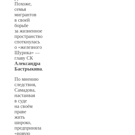
Похоже,
семья
мигрантов
в своей
борьбе
за жизненное
пространство
споткнулась
о «железного
Шурика» —
главу СК
Александра
Бастрыкина
.
По мнению
следствия,
Самадова,
настаивая
в суде
на своём
праве
жить
широко,
предприняла
«новую