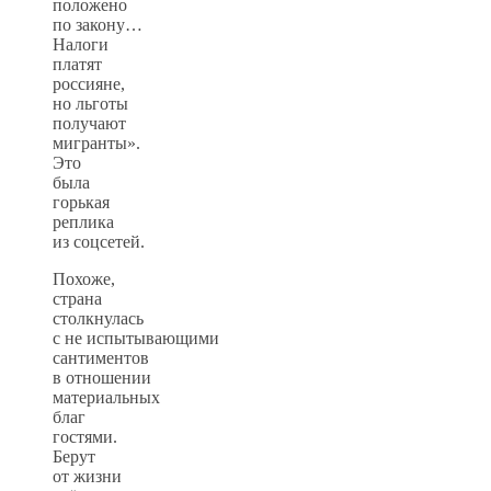
положено
по закону…
Налоги
платят
россияне,
но льготы
получают
мигранты».
Это
была
горькая
реплика
из соцсетей.
Похоже,
страна
столкнулась
с не испытывающими
сантиментов
в отношении
материальных
благ
гостями.
Берут
от жизни