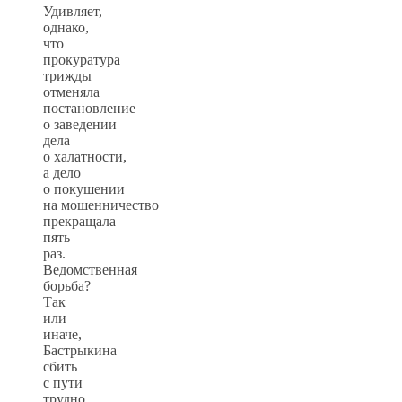
Удивляет,
однако,
что
прокуратура
трижды
отменяла
постановление
о заведении
дела
о халатности,
а дело
о покушении
на мошенничество
прекращала
пять
раз.
Ведомственная
борьба?
Так
или
иначе,
Бастрыкина
сбить
с пути
трудно.