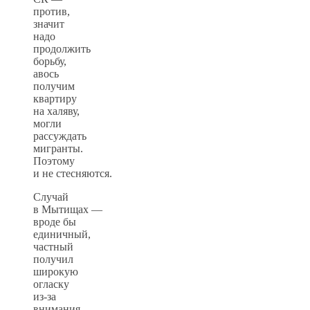
против,
значит
надо
продолжить
борьбу,
авось
получим
квартиру
на халяву,
могли
рассуждать
мигранты.
Поэтому
и не стесняются.
Случай
в Мытищах —
вроде бы
единичный,
частный
получил
широкую
огласку
из-за
внимания