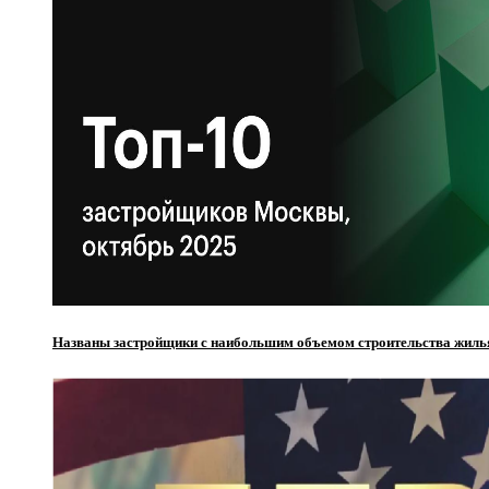
Названы застройщики с наибольшим объемом строительства жиль