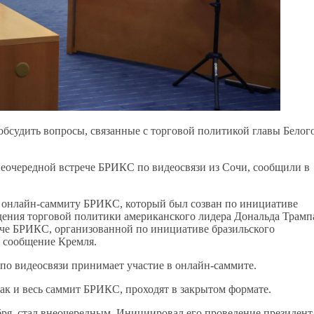
судить вопросы, связанные с торговой политикой главы Белог
еочередной встрече БРИКС по видеосвязи из Сочи, сообщили в
 онлайн-саммиту БРИКС, который был созван по инициативе
ения торговой политики американского лидера Дональда Трамп
че БРИКС, организованной по инициативе бразильского
т сообщение Кремля.
по видеосвязи принимает участие в онлайн-саммите.
как и весь саммит БРИКС, проходят в закрытом формате.
ря, стал внеочередным. Инициировал его проведение президент