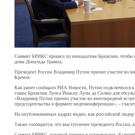
Саммит БРИКС прошел по инициативе Бразилии, чтобы об
дома Дональда Трампа.
Президент России Владимир Путин принял участие во вн
Кремле.
Как ранее сообщало РИА Новости, Путин подключился к
главы Бразилии Луиса Инасиу Лулы да Силвы для обсужд
«Владимир Путин принял участие во внеочередной встре
председательства в формате видеоконференции», – гласи
На опубликованных кадрах видно, как российский лидер 
Также сообщается, что выступление президента России, 
Саммит БРИКС, который прошел в понедельник, 8 сентяб