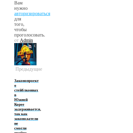
Вам
нужно
авторизироваться
для
того,
чтобы
проголосовать.
от
Admin
Предыдущие
Законопроект
о
стейблкоинах
в
Южной
Корее
задерживается,
так как
законодатели
не
смогли
прийти