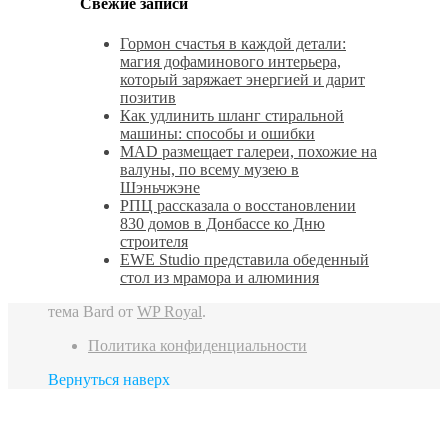
Свежие записи
Гормон счастья в каждой детали:
магия дофаминового интерьера,
который заряжает энергией и дарит
позитив
Как удлинить шланг стиральной
машины: способы и ошибки
MAD размещает галереи, похожие на
валуны, по всему музею в
Шэньчжэне
РПЦ рассказала о восстановлении
830 домов в Донбассе ко Дню
строителя
EWE Studio представила обеденный
стол из мрамора и алюминия
тема Bard от
WP Royal
.
Политика конфиденциальности
Вернуться наверх