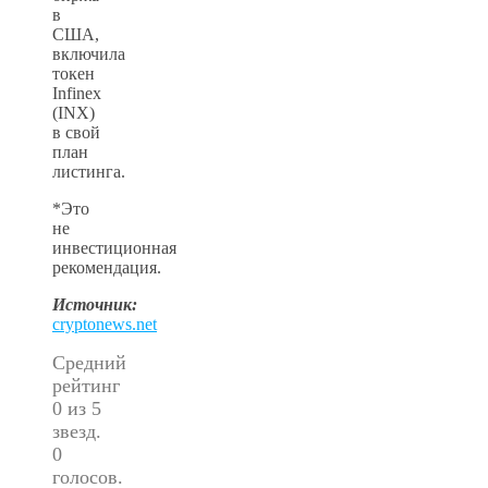
в
США,
включила
токен
Infinex
(INX)
в свой
план
листинга.
*Это
не
инвестиционная
рекомендация.
Источник:
cryptonews.net
Средний
рейтинг
0 из 5
звезд.
0
голосов.