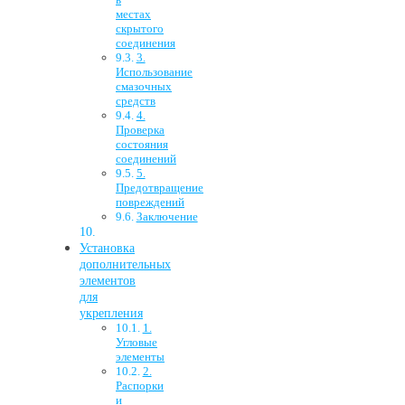
местах
скрытого
соединения
3.
Использование
смазочных
средств
4.
Проверка
состояния
соединений
5.
Предотвращение
повреждений
Заключение
Установка
дополнительных
элементов
для
укрепления
1.
Угловые
элементы
2.
Распорки
и