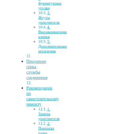
фурнитурные
уголки
3.
Жгуты
уплотнителя
4.
Выравнивающие
клинья
5.
Дополнительные
крепления
Продление
срока
службы
соединения
Рекомендации
по
самостоятельному
ремонту
1.
Замена
уплотнителя
2.
Покраска
рамы