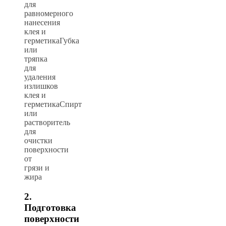
для
равномерного
нанесения
клея и
герметикаГубка
или
тряпка
для
удаления
излишков
клея и
герметикаСпирт
или
растворитель
для
очистки
поверхности
от
грязи и
жира
2.
Подготовка
поверхности