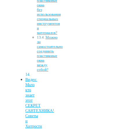
пластиковые
окна
без
использования
специальных
инструментов
и
материалов?
Можно
ли
самостоятельно
соединить
пластиковые
окна
между
собой?
Видео:
Мало
кто
знает
этот
СЕКРЕТ
САНТЕХНИКА!
Советы
и
Хитрости