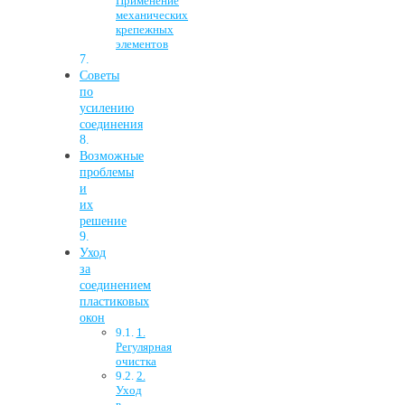
Применение
механических
крепежных
элементов
Советы
по
усилению
соединения
Возможные
проблемы
и
их
решение
Уход
за
соединением
пластиковых
окон
1.
Регулярная
очистка
2.
Уход
в