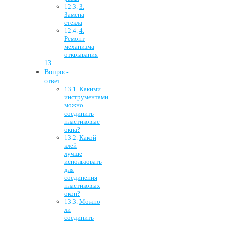
3.
Замена
стекла
4.
Ремонт
механизма
открывания
Вопрос-
ответ:
Какими
инструментами
можно
соединить
пластиковые
окна?
Какой
клей
лучше
использовать
для
соединения
пластиковых
окон?
Можно
ли
соединить