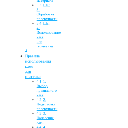
материала
Шаг
3:
Обработка
поверхности
Шаг
4:
Использование
клея
или
герметика
Правила
использования
клея
для
пластика
1.
Выбор
правильного
клея
2.
Подготовка
поверхности
3.
Нанесение
клея
4.