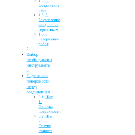
4.
Соединение
окон
5.
Закрепление
соединения
герметиком
6.
Завершение
работ
Выбор
необходимого
инструмента
Подготовка
поверхности
перед
соединением
Шаг
1:
Очистка
поверхности
Шаг
2:
Снятие
старого