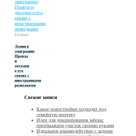
Новые
Ленин в
эмиграции:
Правда
и
догадки
о его
связях с
иностранными
разведками
Свежие записи
Какие новостройки подходят под
семейную ипотеку
Идеи для декорирования забора:
преображаем участок своими руками
Идеальное взаимодействие с задним