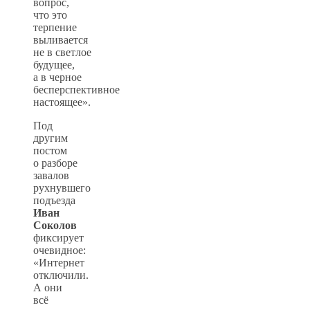
вопрос,
что это
терпение
выливается
не в светлое
будущее,
а в черное
бесперспективное
настоящее».
Под
другим
постом
о разборе
завалов
рухнувшего
подъезда
Иван
Соколов
фиксирует
очевидное:
«Интернет
отключили.
А они
всё