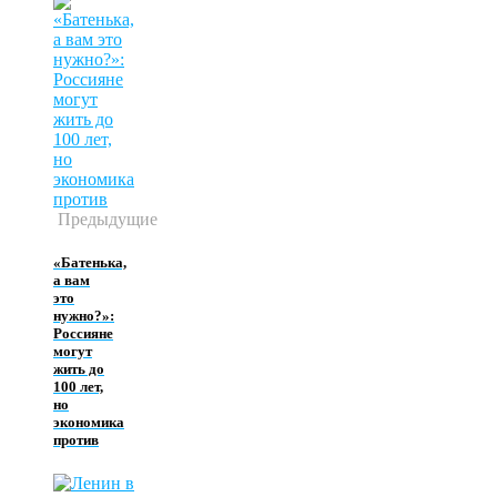
Предыдущие
«Батенька,
а вам
это
нужно?»:
Россияне
могут
жить до
100 лет,
но
экономика
против