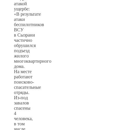
атакой
ущербе:
«В результате
атаки
беспилотников
ВСУ
в Сызрани
частично
обрушился
подъезд
жилого
многоквартирного
дома.
На месте
работают
поисково-
спасательные
отряды.
Из-под
завалов
спасены
4
человека,
в том
числе