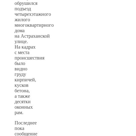
обрушился
подъезд
четырехэтажного
жилого
многоквартирного
дома
на Астраханской
улице.
На кадрах
с места
происшествия
было
видно
груду
кирпичей,
кусков
бетона,
а также
десятки
оконных
рам.
Последнее
пока
сообщение