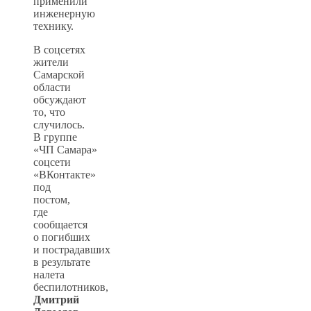
применили
инженерную
технику.
В соцсетях
жители
Самарской
области
обсуждают
то, что
случилось.
В группе
«ЧП Самара»
соцсети
«ВКонтакте»
под
постом,
где
сообщается
о погибших
и пострадавших
в результате
налета
беспилотников,
Дмитрий