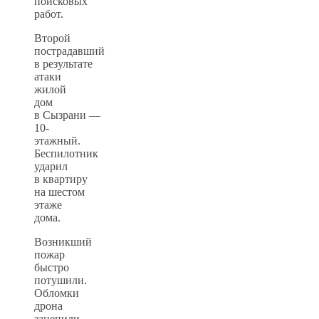
поисковых
работ.
Второй
пострадавший
в результате
атаки
жилой
дом
в Сызрани —
10-
этажный.
Беспилотник
ударил
в квартиру
на шестом
этаже
дома.
Возникший
пожар
быстро
потушили.
Обломки
дрона
зацепили