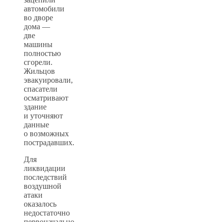
автомобили
во дворе
дома —
две
машины
полностью
сгорели.
Жильцов
эвакуировали,
спасатели
осматривают
здание
и уточняют
данные
о возможных
пострадавших.
Для
ликвидации
последствий
воздушной
атаки
оказалось
недостаточно
первоначально