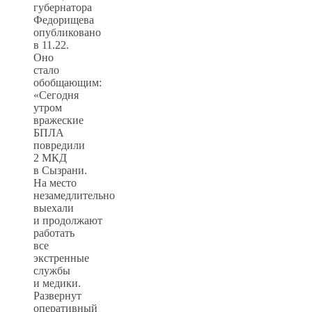
губернатора
Федорищева
опубликовано
в 11.22.
Оно
стало
обобщающим:
«Сегодня
утром
вражеские
БПЛА
повредили
2 МКД
в Сызрани.
На место
незамедлительно
выехали
и продолжают
работать
все
экстренные
службы
и медики.
Развернут
оперативный