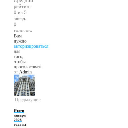
Средний
рейтинг
0 из 5
звезд.
0
голосов.
Вам
нужно
авторизироваться
для
того,
чтобы
проголосовать.
от
Admin
Предыдущие
Итоги
января
2026
года на