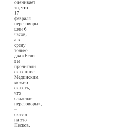
оценивает
то, что
17
февраля
переговоры
шли 6
часов,
а в
среду
только
два.»Если
вы
прочитали
сказанное
Мединским,
можно
сказать,
что
сложные
переговоры»,
–
сказал
на это
Песков.