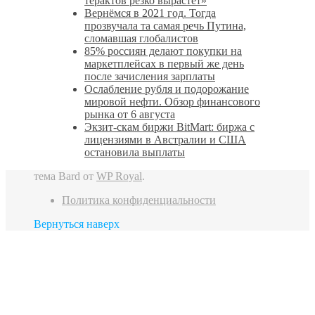
терактов резко вырастет»
Вернёмся в 2021 год. Тогда
прозвучала та самая речь Путина,
сломавшая глобалистов
85% россиян делают покупки на
маркетплейсах в первый же день
после зачисления зарплаты
Ослабление рубля и подорожание
мировой нефти. Обзор финансового
рынка от 6 августа
Экзит-скам биржи BitMart: биржа с
лицензиями в Австралии и США
остановила выплаты
тема Bard от
WP Royal
.
Политика конфиденциальности
Вернуться наверх