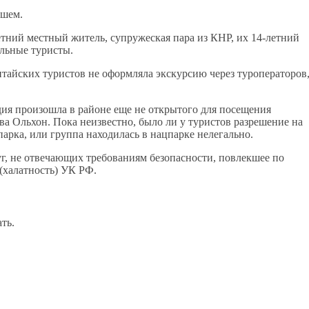
дшем.
етний местный житель, супружеская пара из КНР, их 14-летний
ельные туристы.
тайских туристов не оформляла экскурсию через туроператоров
ия произошла в районе еще не открытого для посещения
а Ольхон. Пока неизвестно, было ли у туристов разрешение на
рка, или группа находилась в нацпарке нелегально.
слуг, не отвечающих требованиям безопасности, повлекшее по
 (халатность) УК РФ.
ть.