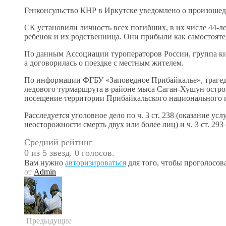
Генконсульство КНР в Иркутске уведомлено о произоше
СК установили личность всех погибших, в их числе 44-л
ребенок и их родственница. Они прибыли как самостоят
По данным Ассоциации туроператоров России, группа ки
а договорилась о поездке с местным жителем.
По информации ФГБУ «Заповедное Прибайкалье», трагед
ледового турмаршрута в районе мыса Саган-Хушун остров
посещение территории Прибайкальского национального па
Расследуется уголовное дело по ч. 3 ст. 238 (оказание у
неосторожности смерть двух или более лиц) и ч. 3 ст. 293
Средний рейтинг
0 из 5 звезд. 0 голосов.
Вам нужно
авторизироваться
для того, чтобы проголосова
от
Admin
Предыдущие