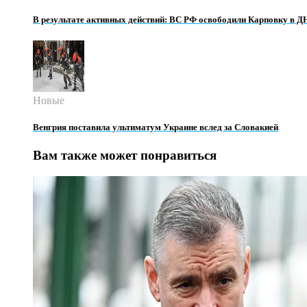
В результате активных действий: ВС РФ освободили Карповку в Д
Новые
Венгрия поставила ультиматум Украине вслед за Словакией
Вам также может понравиться