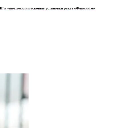
НР и уничтожили пусковые установки ракет «Фламинго»